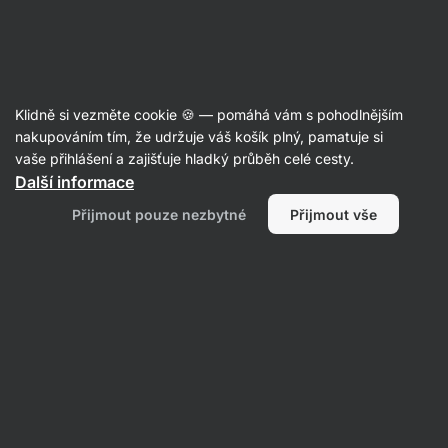
Aktin
Klidně si vezměte cookie 🍪 — pomáhá vám s pohodlnějším
nakupováním tím, že udržuje váš košík plný, pamatuje si
Shadé Elma Fleming
vaše přihlášení a zajišťuje hladký průběh celé cesty.
Další informace
Žádné položky nenalezeny.
Přijmout pouze nezbytné
Přijmout vše