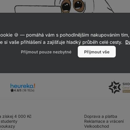
 cookie 🍪 — pomáhá vám s pohodlnějším nakupováním tím, 
e si vaše přihlášení a zajišťuje hladký průběh celé cesty.
Da
Přijmout pouze nezbytné
Přijmout vše
4.8/5
(16 152x)
 získej 4 000 Kč
Doprava a platba
 studenty
Reklamace a vrácení
poukazy
Velkoobchod