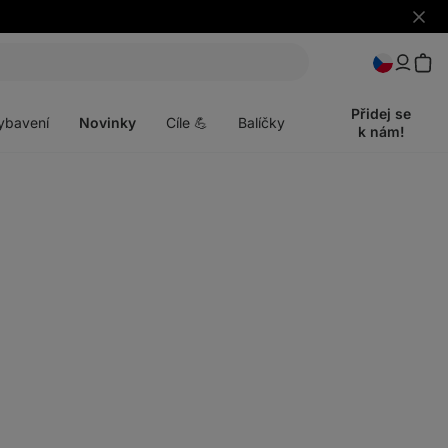
Skrýt
upozo
t
Otevřít
menu
Přidej se
ybavení
Novinky
Cíle 💪
Balíčky
k nám!