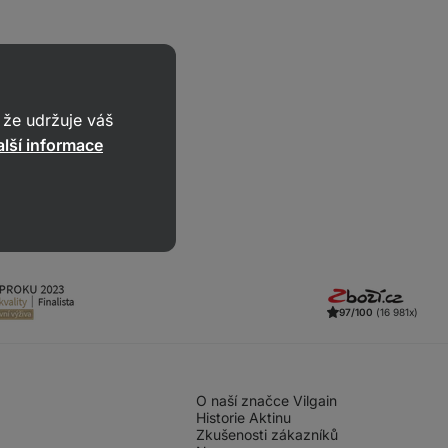
že udržuje váš
lší informace
97/100
(16 981x)
O naší značce Vilgain
Historie Aktinu
Zkušenosti zákazníků