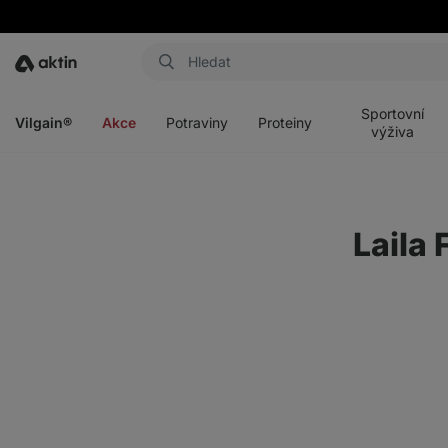
Aktin
Otevřít
Otevřít
Otevřít
Otevřít
menu
menu
menu
menu
Sportovní
Vilgain®
Akce
Potraviny
Proteiny
výživa
Laila 