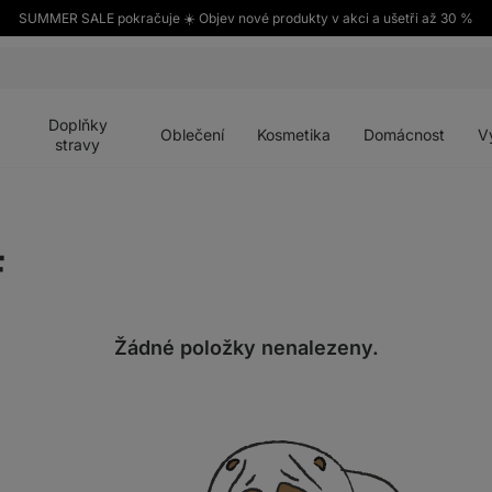
SUMMER SALE pokračuje ☀️ Objev nové produkty v akci a ušetři až 30 %
Otevřít
Otevřít
Otevřít
Otevřít
Otevří
menu
menu
menu
menu
menu
Doplňky
Oblečení
Kosmetika
Domácnost
V
stravy
F
Žádné položky nenalezeny.