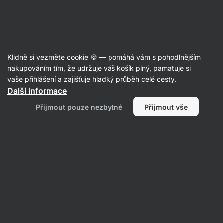
Aktin
Klidně si vezměte cookie 🍪 — pomáhá vám s pohodlnějším
nakupováním tím, že udržuje váš košík plný, pamatuje si
Adéla Rokytová
vaše přihlášení a zajišťuje hladký průběh celé cesty.
Další informace
Přijmout pouze nezbytné
Přijmout vše
Žádné položky nenalezeny.