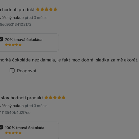
a
hodnotí produkt
věřený nákup
před 3 měsíci
a8ed953134102172
70% tmavá čokoláda
orká čokoláda nezklamala, je fakt moc dobrá, sladká za mě akorát
Reagovat
načit recenzi jako přínosnou
slav
hodnotí produkt
věřený nákup
před 3 měsíci
b1113540b4d2f7ee
100% tmavá čokoláda