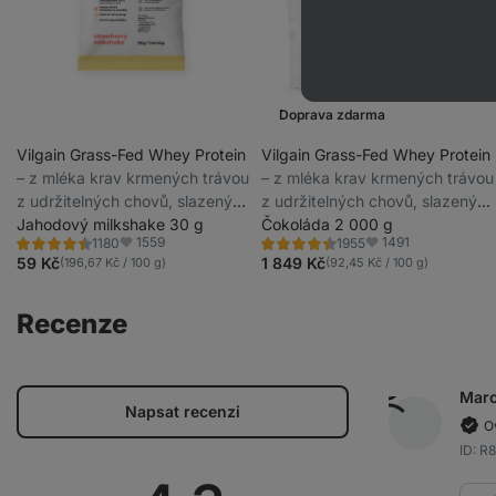
Doprava zdarma
Vilgain Grass-Fed Whey Protein
Vilgain Grass-Fed Whey Protein
⁠–⁠ z mléka krav krmených trávou
⁠–⁠ z mléka krav krmených trávou
z udržitelných chovů, slazený
z udržitelných chovů, slazený
stévií, ultrafiltrovaný za nízkých
Jahodový milkshake 30 g
stévií, ultrafiltrovaný za nízkých
Čokoláda 2 000 g
1559
1491
1180
1955
teplot
teplot
Hodnocení
Hodnocení
Oblíbené
Oblíbené
4.5/5,
4.4/5,
59 Kč
1 849 Kč
(196,67 Kč / 100 g)
(92,45 Kč / 100 g)
1180
1955
recenzí
recenzí
Recenze
Marc
Napsat recenzi
O
ID: R