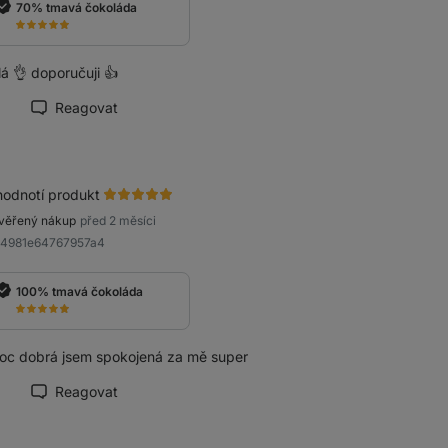
70% tmavá čokoláda
á 👌 doporučuji 👍
Reagovat
načit recenzi jako přínosnou
hodnotí produkt
věřený nákup
před 2 měsíci
a4981e64767957a4
100% tmavá čokoláda
oc dobrá jsem spokojená za mě super
Reagovat
načit recenzi jako přínosnou