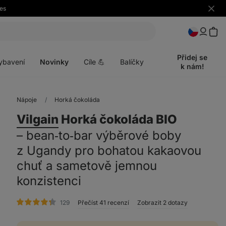
es
Skrýt
upozo
t
Otevřít
menu
Přidej se
ybavení
Novinky
Cíle 💪
Balíčky
k nám!
Nápoje
Horká čokoláda
Vilgain
Horká čokoláda BIO
⁠–⁠ bean‑to‑bar výběrové boby
z Ugandy pro bohatou kakaovou
chuť a sametově jemnou
konzistenci
hodnocení
129
Přečíst 41 recenzí
Zobrazit 2 dotazy