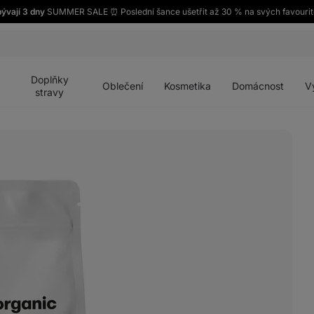
ývají 3 dny
SUMMER SALE ⏰ Poslední šance ušetřit až 30 % na svých favourit
Otevřít
Otevřít
Otevřít
Otevřít
Otevří
menu
menu
menu
menu
menu
Doplňky
Oblečení
Kosmetika
Domácnost
V
stravy