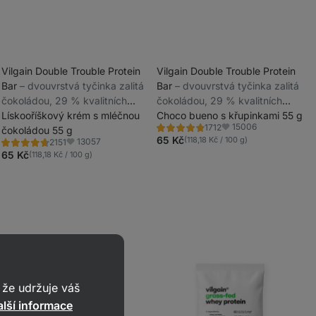
Vilgain Double Trouble Protein
Vilgain Double Trouble Protein
Bar
⁠–⁠ dvouvrstvá tyčinka zalitá
Bar
⁠–⁠ dvouvrstvá tyčinka zalitá
_
čokoládou, 29 % kvalitních
čokoládou, 29 % kvalitních
_
bílkovin, bez konzervantů a
Lískooříškový krém s mléčnou
bílkovin, bez konzervantů a
Choco bueno s křupinkami 55 g
15006
1712
barviv
čokoládou 55 g
barviv
Hodnocení
Oblíbené
4.6/5,
65 Kč
(118,18 Kč / 100 g)
13057
2151
Hodnocení
Oblíbené
1712
4.7/5,
65 Kč
(118,18 Kč / 100 g)
recenzí
2151
recenzí
že udržuje váš
lší informace