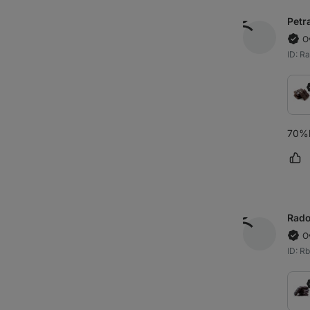
Petr
O
ID: R
70%h
Oz
Rado
O
ID: R