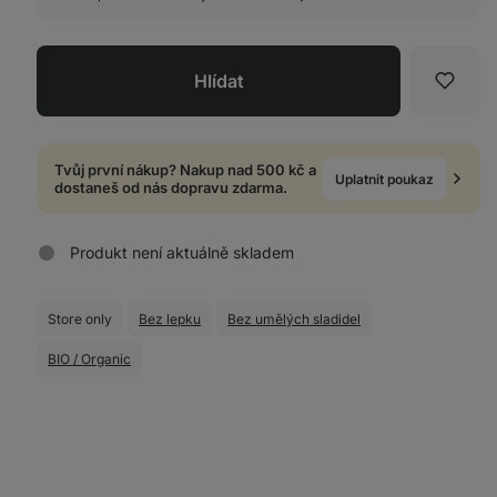
Hlídat
Oblíb
Tvůj první nákup? Nakup nad 500 kč a
Uplatnit poukaz
dostaneš od nás dopravu zdarma.
Produkt není aktuálně skladem
Store only
Bez lepku
Bez umělých sladidel
BIO / Organic