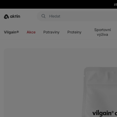
zb
Aktin
Otevřít
Otevřít
Otevřít
Otevřít
menu
menu
menu
menu
Sportovní
Vilgain®
Akce
Potraviny
Proteiny
výživa