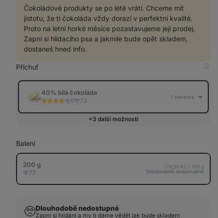
Čokoládové produkty se po létě vrátí. Chceme mít
jistotu, že ti čokoláda vždy dorazí v perfektní kvalitě.
Proto na letní horké měsíce pozastavujeme její prodej.
Zapni si hlídacího psa a jakmile bude opět skladem,
dostaneš hned info.
Příchuť
Zob
v
tab
40% bílá čokoláda
1 varianta
6
73
+3 další možnosti
Balení
200 g
174,50 Kč / 100 g
Dlouhodobě nedostupné
73
Dlouhodobě nedostupné
🥺
Zapni si hlídání a my ti dáme vědět jak bude skladem