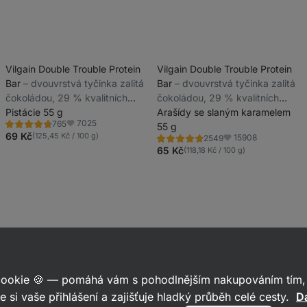
Vilgain Double Trouble Protein
Vilgain Double Trouble Protein
Bar
⁠–⁠ dvouvrstvá tyčinka zalitá
Bar
⁠–⁠ dvouvrstvá tyčinka zalitá
čokoládou, 29 % kvalitních
čokoládou, 29 % kvalitních
bílkovin, bez konzervantů a
Pistácie 55 g
bílkovin, bez konzervantů a
Arašídy se slaným karamelem
7025
765
barviv
barviv
55 g
Hodnocení
Oblíbené
4.7/5,
69 Kč
(125,45 Kč / 100 g)
15908
2549
Hodnocení
Oblíbené
765
4.7/5,
65 Kč
(118,18 Kč / 100 g)
recenzí
2549
recenzí
 cookie 🍪 — pomáhá vám s pohodlnějším nakupováním tím, 
e si vaše přihlášení a zajišťuje hladký průběh celé cesty.
Da