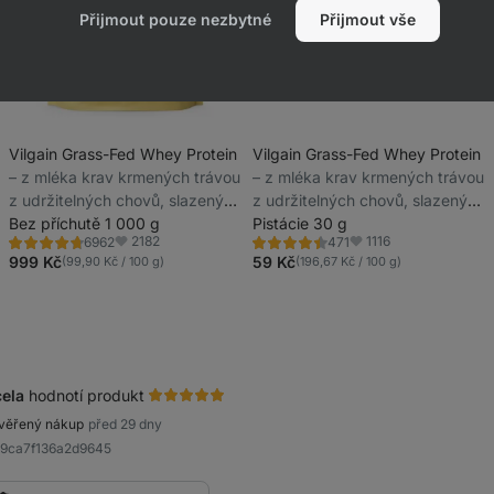
Přijmout pouze nezbytné
Přijmout vše
Vilgain Grass-Fed Whey Protein
Vilgain Grass-Fed Whey Protein
⁠–⁠ z mléka krav krmených trávou
⁠–⁠ z mléka krav krmených trávou
z udržitelných chovů, slazený
z udržitelných chovů, slazený
stévií, ultrafiltrovaný za nízkých
Bez příchutě 1 000 g
stévií, ultrafiltrovaný za nízkých
Pistácie 30 g
2182
1116
6962
471
teplot
teplot
Hodnocení
Hodnocení
Oblíbené
Oblíbené
4.6/5,
4.3/5,
999 Kč
59 Kč
(99,90 Kč / 100 g)
(196,67 Kč / 100 g)
6962
471
recenzí
recenzí
ela
hodnotí produkt
věřený nákup
před 29 dny
89ca7f136a2d9645