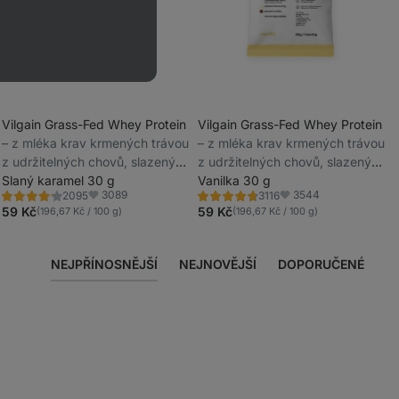
Vilgain Grass-Fed Whey Protein
Vilgain Grass-Fed Whey Protein
⁠–⁠ z mléka krav krmených trávou
⁠–⁠ z mléka krav krmených trávou
_
z udržitelných chovů, slazený
z udržitelných chovů, slazený
_
stévií, ultrafiltrovaný za nízkých
Slaný karamel 30 g
stévií, ultrafiltrovaný za nízkých
Vanilka 30 g
3089
3544
2095
3116
teplot
teplot
Hodnocení
Hodnocení
Oblíbené
Oblíbené
4.3/5,
4.6/5,
59 Kč
59 Kč
(196,67 Kč / 100 g)
(196,67 Kč / 100 g)
2095
3116
recenzí
recenzí
NEJPŘÍNOSNĚJŠÍ
NEJNOVĚJŠÍ
DOPORUČENÉ