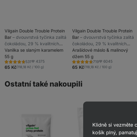
Vilgain Double Trouble Protein
Vilgain Double Trouble Protein
Bar
⁠–⁠ dvouvrstvá tyčinka zalitá
Bar
⁠–⁠ dvouvrstvá tyčinka zalitá
čokoládou, 29 % kvalitních
čokoládou, 29 % kvalitních
bílkovin, bez konzervantů a
Vanilka se slaným karamelem
bílkovin, bez konzervantů a
Arašídové máslo & malinový
barviv
55 g
barviv
džem 55 g
4375
6045
531
719
Hodnocení
Hodnocení
Oblíbené
Oblíbené
4.7/5,
4.7/5,
65 Kč
65 Kč
(118,18 Kč / 100 g)
(118,18 Kč / 100 g)
531
719
recenzí
recenzí
Ostatní také nakoupili
Klidně si vezměte
košík plný, pamatuj