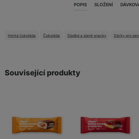
POPIS
SLOŽENÍ
DÁVKOV
Horká čokoláda
Čokoláda
Sladké a slané snacky
Dárky pro sen
Související produkty