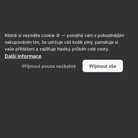
16:11:28
SUMMER SALE ⏰ Poslední šance ušetřit až 30 %
Skrýt
upozornění
Aktin
Klidně si vezměte cookie 🍪 — pomáhá vám s pohodlnějším
Dipy, pesta a pasty
nakupováním tím, že udržuje váš košík plný, pamatuje si
vaše přihlášení a zajišťuje hladký průběh celé cesty.
Vilgain
Pesto BIO
⁠–⁠ z poctivě pěstovaných
Další informace
italských ingrediencí, ruční sběr, bez
Přijmout pouze nezbytné
Přijmout vše
konzervantů
Přečíst 105 recenzí
Zobrazit 1 dotaz
hodnocení
410