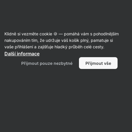
SUMMER SALE ⏰ Poslední šance ušetřit až 30 %
Skrýt
upozornění
Aktin
Klidně si vezměte cookie 🍪 — pomáhá vám s pohodlnějším
nakupováním tím, že udržuje váš košík plný, pamatuje si
Produkt již není v prodeji
vaše přihlášení a zajišťuje hladký průběh celé cesty.
Další informace
Vilgain Protein Nut Spread
– slaný
Přijmout pouze nezbytné
Přijmout vše
karamel 300 g
Zobrazit informace o produktu
Nástupce produktu
Proteinová ořechová másla
Vilgain
Protein Nut Spread ⁠–⁠ 350 g
⁠–⁠ 100%
přírodní ořechové máslo s grass‑fed proteinem
Přečíst 1122 recenzí
Zobrazit 39 dotazů
hodnocení
3674