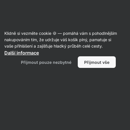
Aktin
Poradna
Klidně si vezměte cookie 🍪 — pomáhá vám s pohodlnějším
Aneta
nakupováním tím, že udržuje váš košík plný, pamatuje si
položila otázku
14. 01. 2025
vaše přihlášení a zajišťuje hladký průběh celé cesty.
ID: Q8624dc2b2b1097a7
Další informace
Dobrý den, je prosím v produktu
Přijmout pouze nezbytné
Přijmout vše
Vilgain Stress Relief extrakt KSM-
66 z ashwagandhy? Děkuji předem
za odpověď.
1 • Sledovat
1 odpověď
Petra
odpověděla
15. 01. 2025