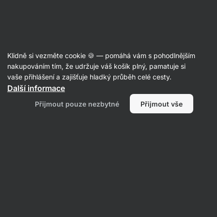
Aktin
Poradna
Klidně si vezměte cookie 🍪 — pomáhá vám s pohodlnějším
Věra
nakupováním tím, že udržuje váš košík plný, pamatuje si
položila otázku
před měsícem
vaše přihlášení a zajišťuje hladký průběh celé cesty.
ID: Q896fcdb0eb1c6c9d
Další informace
Dobrý den, poslední balíček je
Přijmout pouze nezbytné
Přijmout vše
nekompletní, chyběl olej MTC.Píšu
emaily, ale pořád se nic neděje.
Dostanu zpět peníze nebo olej ještě
pošlete?Je to pro mně zklamání, již
jsem několikrát objednala a bylo
všechno v pořádku. Soblahovská