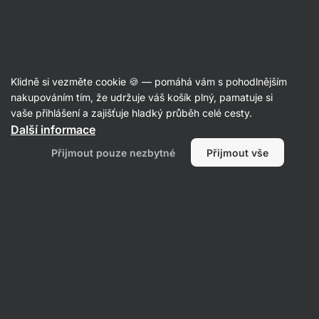
Aktin
Poradna
Klidně si vezměte cookie 🍪 — pomáhá vám s pohodlnějším
Mirka
nakupováním tím, že udržuje váš košík plný, pamatuje si
položila otázku
11. 11. 2025
vaše přihlášení a zajišťuje hladký průběh celé cesty.
ID: Q91bc50db83c62de1
Další informace
Dobrý den, prosím, kdy budou
Přijmout pouze nezbytné
Přijmout vše
Stevia kapky? Dekuji
1
3 • Sledovat
Zatím tu nejsou žádné odpovědi, přihlaš se ke
sledování této otázky, a hned jak bude zodpovězena
dáme ti vědět.