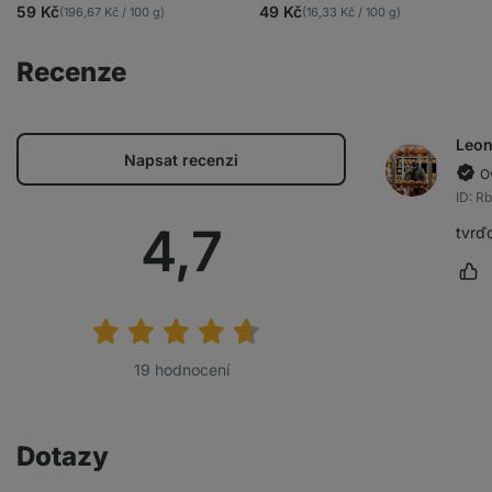
4.4/5,
4.9/5,
59 Kč
49 Kč
(196,67 Kč / 100 g)
(16,33 Kč / 100 g)
1956
88
recenzí
recenzí
Recenze
Leo
Napsat recenzi
O
ID: R
Průměrné
4,7
tvrď
Oz
hodnocení:
19 hodnocení
Dotazy