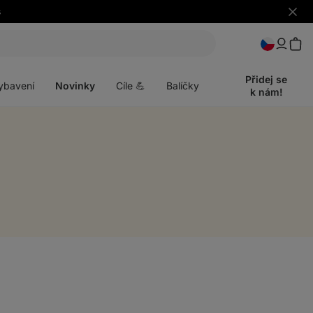
Skrýt
upozo
t
Otevřít
menu
Přidej se
ybavení
Novinky
Cíle 💪
Balíčky
k nám!