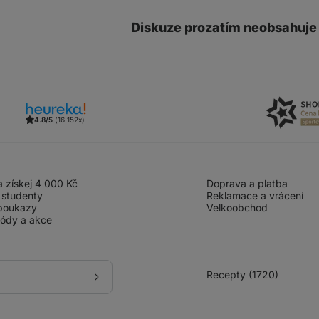
Diskuze prozatím neobsahuje
4.8/5
(16 152x)
 získej 4 000 Kč
Doprava a platba
 studenty
Reklamace a vrácení
poukazy
Velkoobchod
kódy a akce
Recepty (1720)
Přihlásit
se
k
odběru