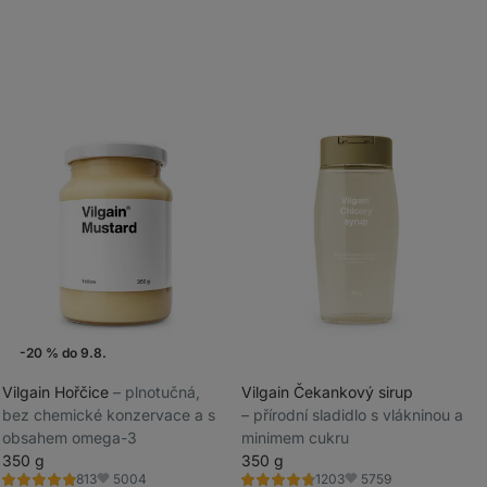
-20 % do 9.8.
Vilgain Hořčice
⁠–⁠ plnotučná,
Vilgain Čekankový sirup
bez chemické konzervace a s
⁠–⁠ přírodní sladidlo s vlákninou a
_
obsahem omega-3
minimem cukru
_
350 g
350 g
5004
5759
813
1203
Hodnocení
Hodnocení
Oblíbené
Oblíbené