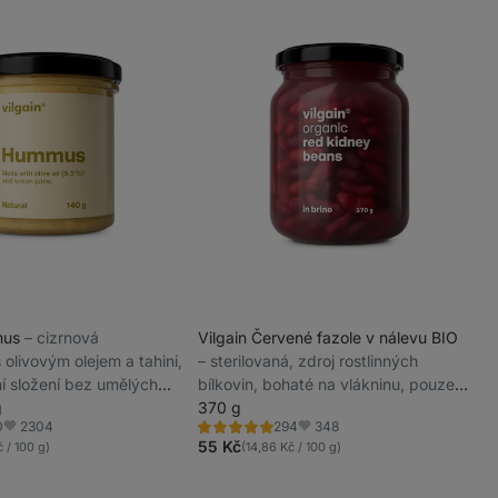
mus
⁠–⁠ cizrnová
Vilgain Červené fazole v nálevu BIO
olivovým olejem a tahini,
⁠–⁠ sterilovaná, zdroj rostlinných
í složení bez umělých
bílkovin, bohaté na vlákninu, pouze
vá textura a jemná chuť
g
fazole, voda a sůl
370 g
2304
348
0
294
Hodnocení
Oblíbené
Oblíbené
4.8/5,
55 Kč
 / 100 g)
(14,86 Kč / 100 g)
294
recenzí