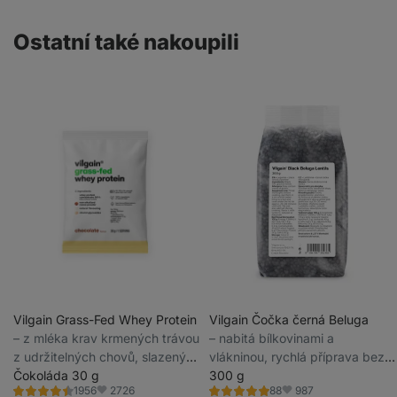
Ostatní také nakoupili
Vilgain Grass-Fed Whey Protein
Vilgain Čočka černá Beluga
⁠–⁠ z mléka krav krmených trávou
⁠–⁠ nabitá bílkovinami a
z udržitelných chovů, slazený
vlákninou, rychlá příprava bez
stévií, ultrafiltrovaný za nízkých
Čokoláda 30 g
namáčení
300 g
2726
987
1956
88
teplot
Hodnocení
Hodnocení
Oblíbené
Oblíbené