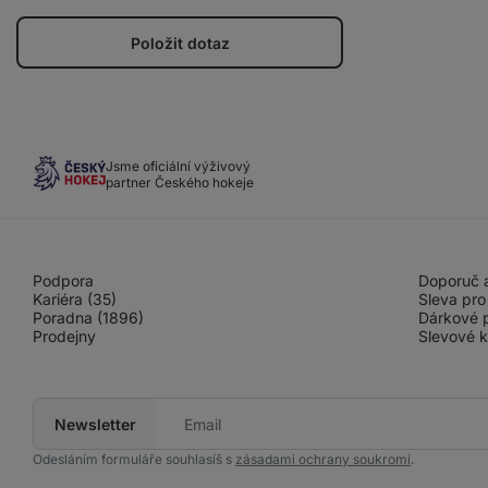
Položit dotaz
Jsme oficiální výživový
partner Českého hokeje
Podpora
Doporuč a
Kariéra (35)
Sleva pro
Poradna (1896)
Dárkové 
Prodejny
Slevové 
Newsletter
Tvůj
e-
mail
Odesláním formuláře souhlasíš s
zásadami ochrany soukromí
.