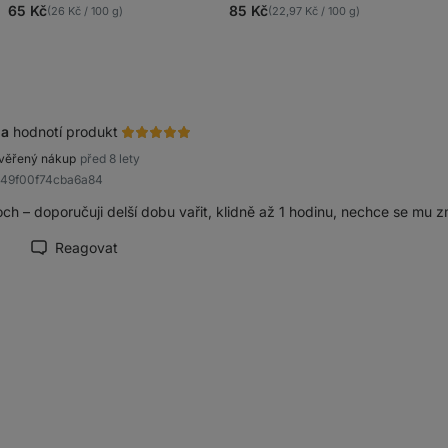
5.0/5,
4.8/5,
65 Kč
85 Kč
(26 Kč / 100 g)
(22,97 Kč / 100 g)
884
1226
recenzí
recenzí
na
hodnotí produkt
věřený nákup
před 8 lety
b49f00f74cba6a84
och – doporučuji delší dobu vařit, klidně až 1 hodinu, nechce se mu 
Reagovat
načit recenzi jako přínosnou