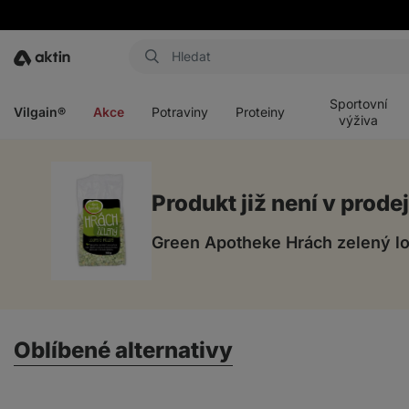
Aktin
Otevřít
Otevřít
Otevřít
Otevřít
menu
menu
menu
menu
Sportovní
Vilgain®
Akce
Potraviny
Proteiny
výživa
Produkt již není v prodej
Green Apotheke Hrách zelený l
Oblíbené alternativy