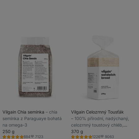
2549
recenzí
Vilgain Chia semínka
⁠–⁠ chia
Vilgain Celozrnný Tousťák
semínka z Paraguaye bohatá
⁠–⁠ 100% přírodní, nadýchaný,
na omega-3
celozrnný toustový chléb,
250 g
pouze 7 ingrediencí
370 g
7123
9063
884
1226
Hodnocení
Hodnocení
Oblíbené
Oblíbené