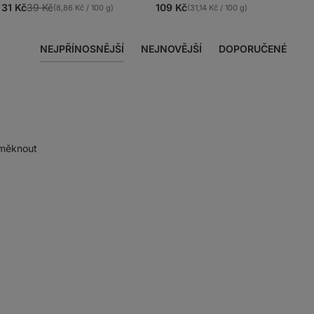
4.9/5,
4.8/5,
31 Kč
39 Kč
109 Kč
(8,86 Kč / 100 g)
(31,14 Kč / 100 g)
813
1203
recenzí
recenzí
NEJPŘÍNOSNĚJŠÍ
NEJNOVĚJŠÍ
DOPORUČENÉ
změknout