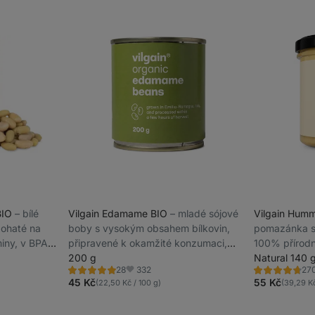
 BIO
⁠–⁠ bílé
Vilgain Edamame BIO
⁠–⁠ mladé sójové
Vilgain Hum
bohaté na
boby s vysokým obsahem bílkovin,
pomazánka s 
miny, v BPA
připravené k okamžité konzumaci,
100% přírodn
rychlé obohacení každého jídla
200 g
aditiv, krémo
Natural 140 
332
28
27
Hodnocení
Hodnocení
Oblíbené
4.9/5,
4.6/5,
45 Kč
55 Kč
(22,50 Kč / 100 g)
(39,29 Kč
28
270
recenzí
recenzí