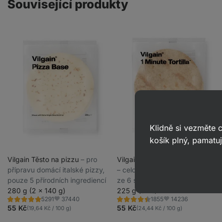
Související produkty
Klidně si vezměte
košík plný, pamatuj
Vilgain Těsto na pizzu
⁠–⁠ pro
Vilgain Minutová tortilla BIO
přípravu domácí italské pizzy,
⁠–⁠ celozrnná italská tortilla pouze
pouze 5 přírodních ingrediencí
ze 6 surovin hotová za minutu
280 g (2 x 140 g)
225 g (3 ks)
37440
14236
5291
1855
Hodnocení
Hodnocení
Oblíbené
Oblíbené
4.8/5,
4.5/5,
55 Kč
55 Kč
(19,64 Kč / 100 g)
(24,44 Kč / 100 g)
5291
1855
recenzí
recenzí