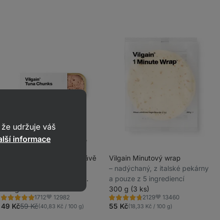
že udržuje váš
lší informace
-16 % do 9.8.
Akce týdne
Vilgain Tuňák ve vlastní šťávě
Vilgain Minutový wrap
⁠–⁠ ručně zpracovaný, super
⁠–⁠ nadýchaný, z italské pekárny
_
šťavnatý a z udržitelného
a pouze z 5 ingrediencí
_
rybolovu
120 g
300 g (3 ks)
12982
13460
1712
2129
Hodnocení
Hodnocení
Oblíbené
Oblíbené
4.8/5,
4.6/5,
49 Kč
59 Kč
55 Kč
(40,83 Kč / 100 g)
(18,33 Kč / 100 g)
1712
2129
recenzí
recenzí