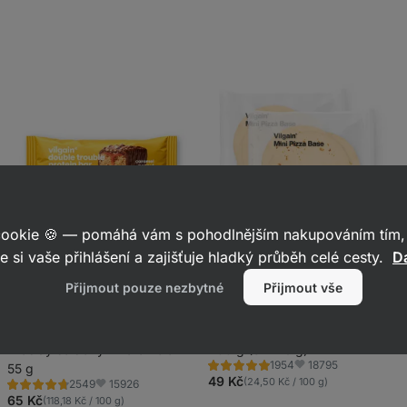
 cookie 🍪 — pomáhá vám s pohodlnějším nakupováním tím, 
e si vaše přihlášení a zajišťuje hladký průběh celé cesty.
Da
Přijmout pouze nezbytné
Přijmout vše
Vilgain Double Trouble Protein
Vilgain Mini těsto na pizzu
⁠–⁠ pro
Bar
⁠–⁠ dvouvrstvá tyčinka zalitá
přípravu domácích mini pizz či
čokoládou, 29 % kvalitních
tacos, pouze 4 přírodní
bílkovin, bez konzervantů a
Arašídy se slaným karamelem
suroviny
200 g (8 x 25 g)
18795
1954
barviv
55 g
Hodnocení
Oblíbené
4.9/5,
49 Kč
(24,50 Kč / 100 g)
15926
2549
Hodnocení
Oblíbené
1954
4.7/5,
65 Kč
(118,18 Kč / 100 g)
recenzí