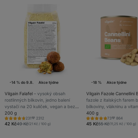
-14 % do 9.8.
Akce týdne
-18 %
Akce týdne
Vilgain Falafel
⁠–⁠ vysoký obsah
Vilgain Fazole Cannellini
rostlinných bílkovin, jedno balení
fazole z italských farem 
vystačí na 20 kuliček, vegan a bez
bílkoviny, vlákninu a vita
lepku
200 g
NI FREE plechovce
400 g
2312
864
231
73
Hodnocení
Hodnocení
Oblíbené
Oblíbené
4.7/5,
4.9/5,
42 Kč
49 Kč
45 Kč
55 Kč
(21 Kč / 100 g)
(11,25 Kč / 100 g)
231
73
recenzí
recenzí