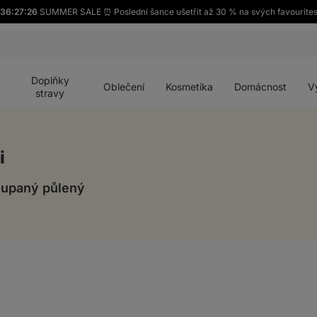
36:27:25
SUMMER SALE ⏰ Poslední šance ušetřit až 30 % na svých favourites
Otevřít
Otevřít
Otevřít
Otevřít
Otevří
menu
menu
menu
menu
menu
Doplňky
Oblečení
Kosmetika
Domácnost
V
stravy
i
oupaný půlený