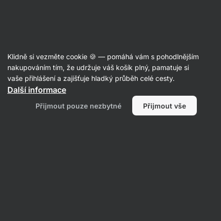
19:10:44
SUMMER SALE ⏰ Poslední šance ušetřit až 30 %
Skrýt
upozornění
Aktin
Klidně si vezměte cookie 🍪 — pomáhá vám s pohodlnějším
nakupováním tím, že udržuje váš košík plný, pamatuje si
vaše přihlášení a zajišťuje hladký průběh celé cesty.
Produkt již není v prodeji
Další informace
Prom-IN CFM Pure Performance
Přijmout pouze nezbytné
Přijmout vše
Oblíbené alternativy