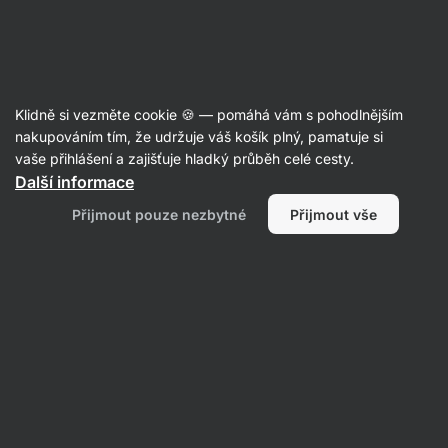
Aktin
Recepty
Klidně si vezměte cookie 🍪 — pomáhá vám s pohodlnějším
nakupováním tím, že udržuje váš košík plný, pamatuje si
Filtrovat
Řazení
:
Nejpopulárnější
2
vaše přihlášení a zajišťuje hladký průběh celé cesty.
Další informace
Lívancové
Přijmout pouze nezbytné
Přijmout vše
tacos
s
ovocem