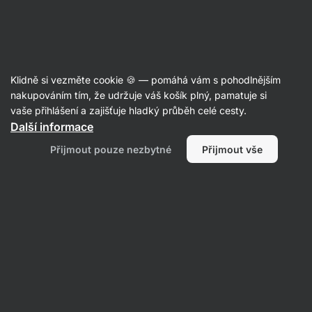
Aktin
Recepty
Klidně si vezměte cookie 🍪 — pomáhá vám s pohodlnějším
nakupováním tím, že udržuje váš košík plný, pamatuje si
Filtrovat
Řazení
:
Nejnovější
2
vaše přihlášení a zajišťuje hladký průběh celé cesty.
Další informace
Double
Přijmout pouze nezbytné
Přijmout vše
chocolate
cookies
aneb
čokoládové
sušenky