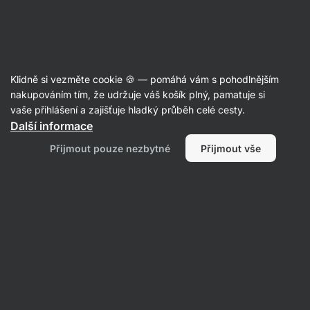
Aktin
Recepty
Klidně si vezměte cookie 🍪 — pomáhá vám s pohodlnějším
nakupováním tím, že udržuje váš košík plný, pamatuje si
Filtrovat
Řazení
:
Nejnovější
2
vaše přihlášení a zajišťuje hladký průběh celé cesty.
Další informace
Matcha
Přijmout pouze nezbytné
Přijmout vše
Latte
s
dračím
ovocem