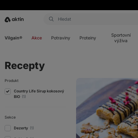
Aktin
Otevřít
Otevřít
Otevřít
Otevřít
menu
menu
menu
menu
Sportovní
Vilgain®
Akce
Potraviny
Proteiny
výživa
Recepty
Domácí
Produkt
ovesné
tyčinky
Country Life Sirup kokosový
BIO
(1)
Sekce
Dezerty
(1)