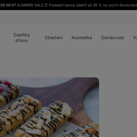
39:55:57
SUMMER SALE ⏰ Poslední šance ušetřit až 30 % na svých favourites
Otevřít
Otevřít
Otevřít
Otevřít
Otevří
menu
menu
menu
menu
menu
Doplňky
Oblečení
Kosmetika
Domácnost
V
stravy