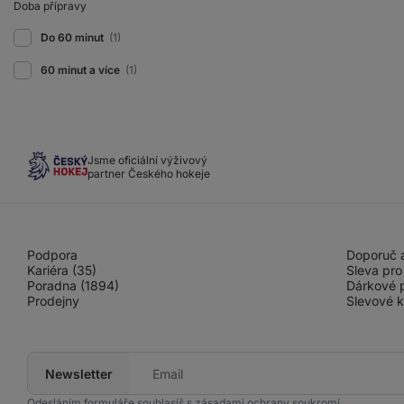
Doba přípravy
Do 60 minut
(1)
60 minut a více
(1)
Jsme oficiální výživový
partner Českého hokeje
Podpora
Doporuč a
Kariéra (35)
Sleva pro
Poradna (1894)
Dárkové 
Prodejny
Slevové 
Newsletter
Tvůj
e-
mail
Odesláním formuláře souhlasíš s
zásadami ochrany soukromí
.