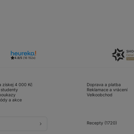
4.8/5
(16 152x)
 získej 4 000 Kč
Doprava a platba
 studenty
Reklamace a vrácení
poukazy
Velkoobchod
kódy a akce
Recepty (1720)
Přihlásit
se
k