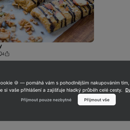
y
4
Sdílet
omentáře
odkaz
 cookie 🍪 — pomáhá vám s pohodlnějším nakupováním tím, 
e si vaše přihlášení a zajišťuje hladký průběh celé cesty.
Da
Přijmout pouze nezbytné
Přijmout vše