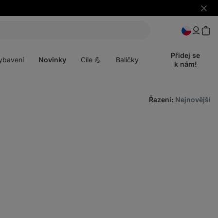
Skrýt
upozo
t
Otevřít
menu
Přidej se
ybavení
Novinky
Cíle 💪
Balíčky
k nám!
Řazení
:
Nejnovější