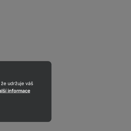
že udržuje váš
lší informace