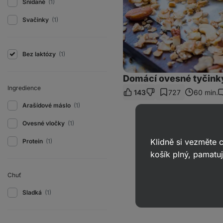
Snídaně
(1)
Svačinky
(1)
Bez laktózy
(1)
Domácí ovesné tyčink
Ingredience
143
727
60 min.
K
Arašídové máslo
(1)
Ovesné vločky
(1)
Klidně si vezměte
Protein
(1)
košík plný, pamatuj
Chuť
Sladká
(1)