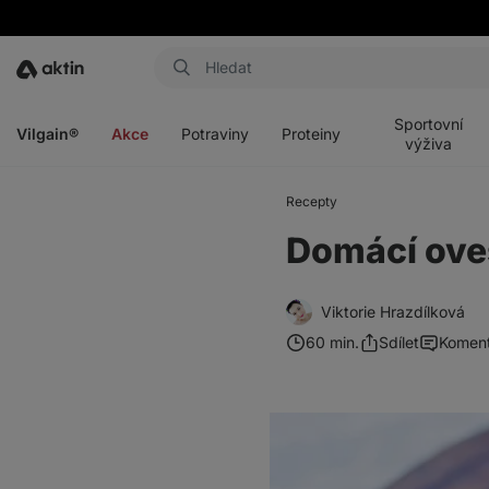
Aktin
Otevřít
Otevřít
Otevřít
Otevřít
menu
menu
menu
menu
Sportovní
Vilgain®
Akce
Potraviny
Proteiny
výživa
Recepty
Domácí ove
Viktorie Hrazdílková
60 min.
Sdílet
Komen