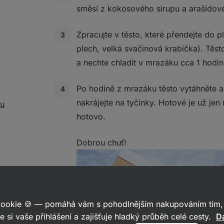
směsí z kokosového sirupu a arašído
Zpracujte v těsto, které přendejte do 
plech, velká svačinová krabička). Těst
a nechte chladit v mrazáku cca 1 hodin
Po hodině z mrazáku těsto vytáhněte 
nakrájejte na tyčinky. Hotové je už je
nu
hotovo.
Dobrou chuť!
 cookie 🍪 — pomáhá vám s pohodlnějším nakupováním tím, 
e si vaše přihlášení a zajišťuje hladký průběh celé cesty.
Da