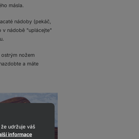
vého másla.
placaté nádoby (pekáč,
o v nádobě "uplácejte"
u.
a ostrým nožem
n nazdobte a máte
že udržuje váš
lší informace