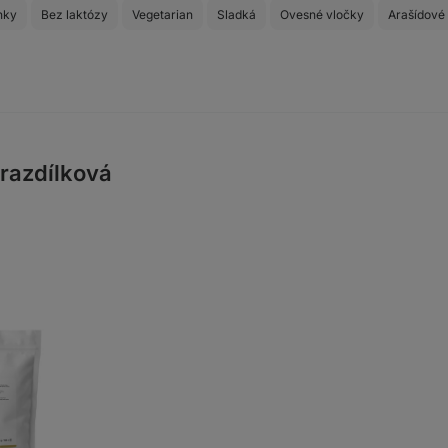
nky
Bez laktózy
Vegetarian
Sladká
Ovesné vločky
Arašídové
Hrazdílková