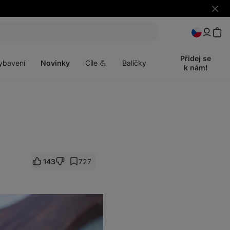
Skrýt
upozo
t
Otevřít
menu
Přidej se
ybavení
Novinky
Cíle 💪
Balíčky
k nám!
143
727