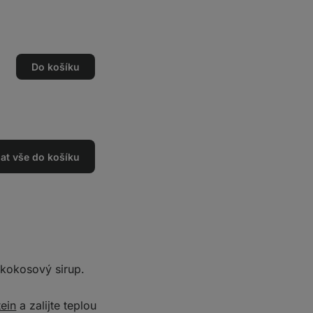
Do košíku
dat vše do košíku
kokosový sirup.
tein
a zalijte teplou