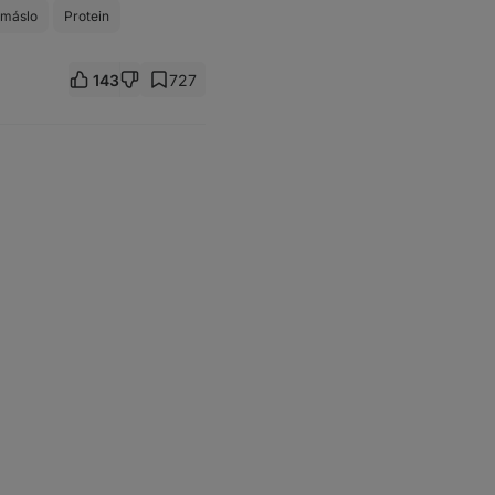
 máslo
Protein
143
727