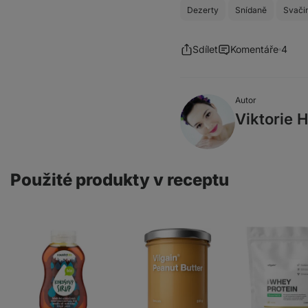
Dezerty
Snídaně
Svači
Sdílet
Komentáře
4
Autor
Viktorie 
Použité produkty v receptu