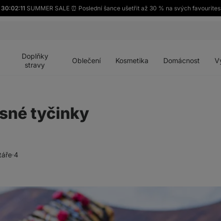
30:02:10
SUMMER SALE ⏰ Poslední šance ušetřit až 30 % na svých favourites
Otevřít
Otevřít
Otevřít
Otevřít
Otevří
menu
menu
menu
menu
menu
Doplňky
Oblečení
Kosmetika
Domácnost
V
stravy
sné tyčinky
táře
4