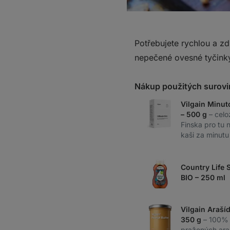
Potřebujete rychlou a zd
nepečené ovesné tyčinky
Nákup použitých surovi
Vilgain Minut
– 500 g
– celo
Finska pro tu 
kaši za minutu
Country Life 
BIO – 250 ml
Vilgain Araší
350 g
– 100%
pražených ara