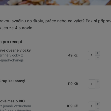
ravou svačinu do školy, práce nebo na výlet? Pak si připr
 jen ze 4 surovin.
n pro recept
ové ovesné vločky
Přidat
zrnné vločky z
49
Kč
množství
Odebrat
nejnadýchanější
množství
Sirup kokosový
Přidat
119
Kč
množství
Odebrat
množství
dové máslo BIO –
Přidat
 z jemně vzduchem
109
Kč
množství
Odebrat
šídů bez přidaného