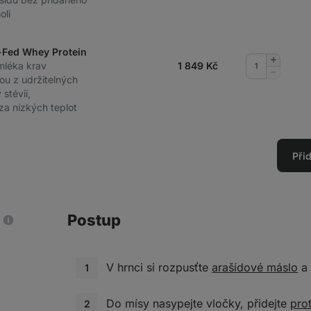
množství
oli
-Fed Whey Protein
Přidat
mléka krav
1 849
Kč
množství
Odebrat
ou z udržitelných
množství
stévií,
 za nízkých teplot
Při
Postup
V hrnci si rozpusťte
arašídové máslo
a 
Do mísy nasypejte vločky, přidejte
pro