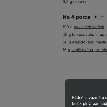
9,2 g bílkovin
Na 4 porce
100 g
ovesných vloček
50 g
kokosového sirupu
50 g
arašídového másla
15 g
vanilkového protei
Klidně si vezměte
košík plný, pamatuj