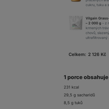
cukru, tuku a s
Vilgain Grass
– 2 000 g
– z 
krmených tráv
chovů, slazený 
ultrafiltrovaný
Celkem:
2 126
Kč
1 porce obsahuje
231 kcal
29,5 g sacharidů
8,5 g tuků