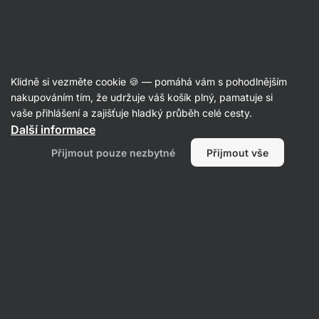
Aktin
Recepty
Klidně si vezměte cookie 🍪 — pomáhá vám s pohodlnějším
nakupováním tím, že udržuje váš košík plný, pamatuje si
Filtrovat
Řazení
:
Nejnovější
1
vaše přihlášení a zajišťuje hladký průběh celé cesty.
Další informace
Snídaňové
Přijmout pouze nezbytné
Přijmout vše
tacos
s
vajíčkem,
slaninou
a
kimchi