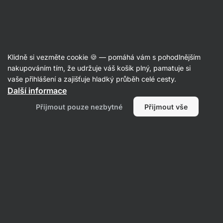
Aktin
Recepty
Klidně si vezměte cookie 🍪 — pomáhá vám s pohodlnějším
nakupováním tím, že udržuje váš košík plný, pamatuje si
Filtrovat
Řazení
:
Nejpopulárnější
2
vaše přihlášení a zajišťuje hladký průběh celé cesty.
Další informace
Nabušený
Přijmout pouze nezbytné
Přijmout vše
domácí
hot
dog