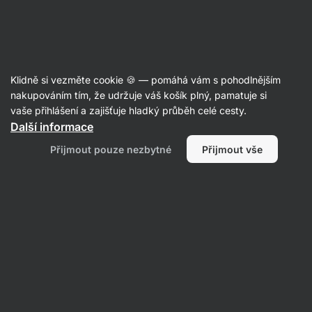
Aktin
Recepty
Klidně si vezměte cookie 🍪 — pomáhá vám s pohodlnějším
nakupováním tím, že udržuje váš košík plný, pamatuje si
Filtrovat
Řazení
:
Nejnovější
2
vaše přihlášení a zajišťuje hladký průběh celé cesty.
Další informace
Vegan
Přijmout pouze nezbytné
Přijmout vše
Palak
Paneer:
Indický
špenát
s
tofu