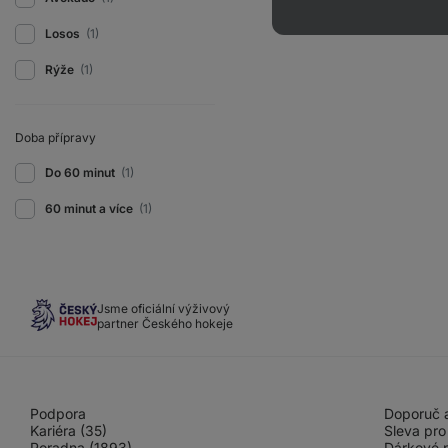
Losos
(1)
Rýže
(1)
Doba přípravy
Do 60 minut
(1)
60 minut a více
(1)
Jsme oficiální výživový
partner Českého hokeje
Podpora
Doporuč a
Kariéra (35)
Sleva pro
Poradna (1893)
Dárkové 