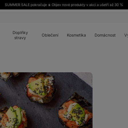
SUMMER SALE pokračuje ☀️ Objev nové produkty v akci a ušetři až 30 %
Otevřít
Otevřít
Otevřít
Otevřít
Otevří
menu
menu
menu
menu
menu
Doplňky
Oblečení
Kosmetika
Domácnost
V
stravy