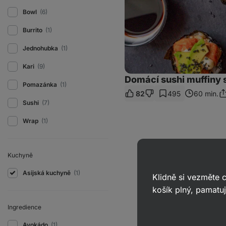
Bowl
(6)
Burrito
(1)
Jednohubka
(1)
Kari
(9)
Domácí sushi muffiny
Pomazánka
(1)
82
495
60 min.
Sd
Sushi
(7)
o
Wrap
(1)
Kuchyně
Asijská kuchyně
(1)
Klidně si vezměte
košík plný, pamatuj
Ingredience
Avokádo
(1)