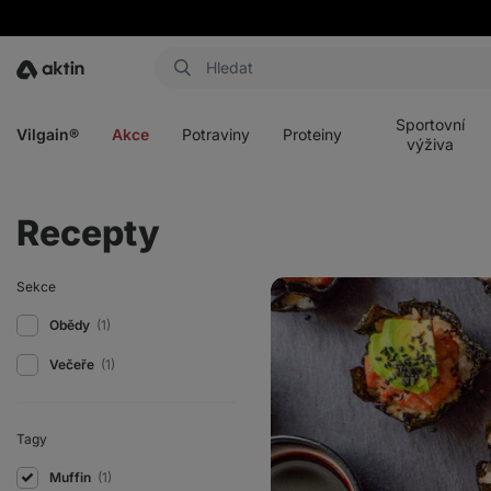
Aktin
Otevřít
Otevřít
Otevřít
Otevřít
menu
menu
menu
menu
Sportovní
Vilgain®
Akce
Potraviny
Proteiny
výživa
Recepty
Domácí
Sekce
sushi
muffiny
Obědy
(1)
s
lososem
Večeře
(1)
a
avokádem
Tagy
Muffin
(1)