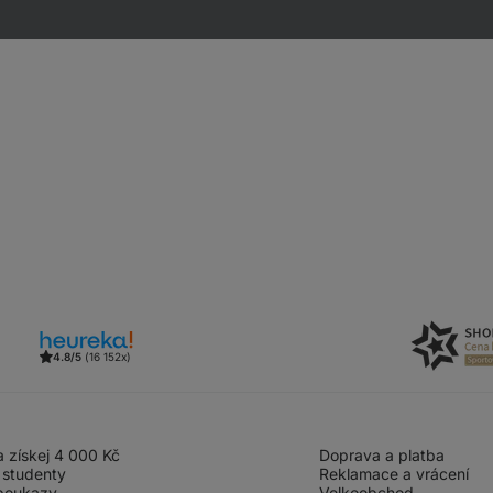
4.8/5
(16 152x)
 získej 4 000 Kč
Doprava a platba
 studenty
Reklamace a vrácení
poukazy
Velkoobchod