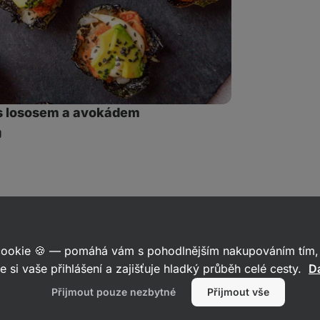
 s lososem a avokádem
ílet
dkaz
 cookie 🍪 — pomáhá vám s pohodlnějším nakupováním tím, 
e si vaše přihlášení a zajišťuje hladký průběh celé cesty.
Da
Přijmout pouze nezbytné
Přijmout vše