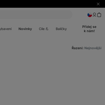
Skrýt
upozo
t
Otevřít
menu
Přidej se
ybavení
Novinky
Cíle 💪
Balíčky
k nám!
Řazení
:
Nejnovější