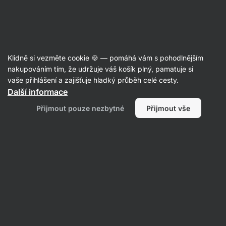
Aktin
Recepty
Klidně si vezměte cookie 🍪 — pomáhá vám s pohodlnějším
nakupováním tím, že udržuje váš košík plný, pamatuje si
Filtrovat
Řazení
:
Nejpopulárnější
2
vaše přihlášení a zajišťuje hladký průběh celé cesty.
Další informace
Rychlý
Přijmout pouze nezbytné
Přijmout vše
mealprep
na
celý
den