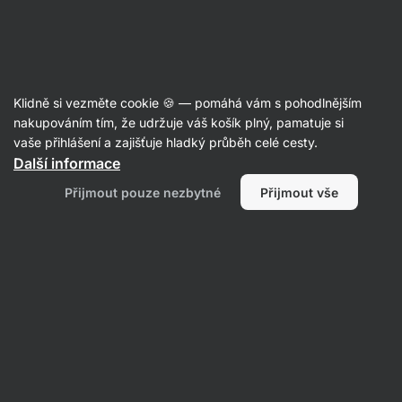
Aktin
Recepty
Klidně si vezměte cookie 🍪 — pomáhá vám s pohodlnějším
nakupováním tím, že udržuje váš košík plný, pamatuje si
Filtrovat
Řazení
:
Nejnovější
4
vaše přihlášení a zajišťuje hladký průběh celé cesty.
Další informace
Mini
Přijmout pouze nezbytné
Přijmout vše
pizza
Margherita