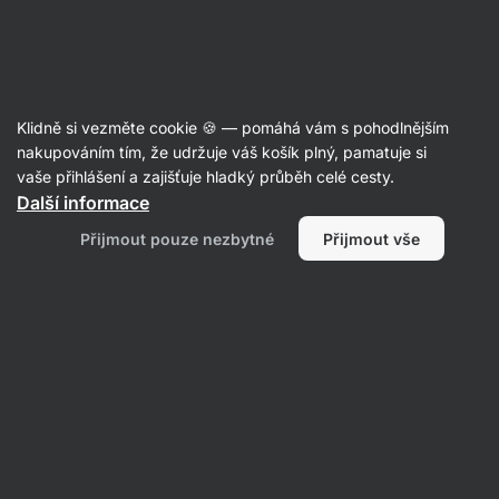
Aktin
Značky
Klidně si vezměte cookie 🍪 — pomáhá vám s pohodlnějším
Šufan
nakupováním tím, že udržuje váš košík plný, pamatuje si
vaše přihlášení a zajišťuje hladký průběh celé cesty.
Další informace
Přijmout pouze nezbytné
Přijmout vše
Potraviny
Filtrovat
Produktů:
2
Řazení
:
Výchozí