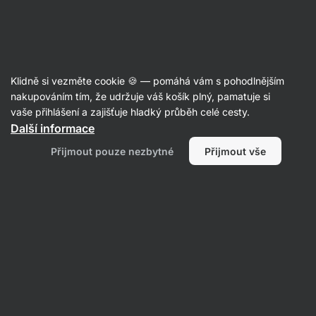
Aktin
Přílohy a pečivo
Klidně si vezměte cookie 🍪 — pomáhá vám s pohodlnějším
Trvanlivé pečivo
nakupováním tím, že udržuje váš košík plný, pamatuje si
vaše přihlášení a zajišťuje hladký průběh celé cesty.
Další informace
Přijmout pouze nezbytné
Přijmout vše
Těsta na pizzu
Filtrovat
1
Bez lepku
Vymazat všechny filtry
Produktů:
1
Řazení
:
Výchozí