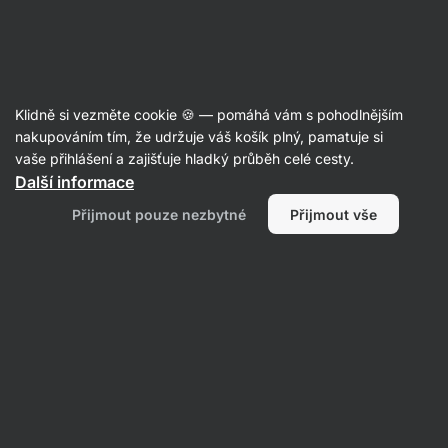
Aktin
Klidně si vezměte cookie 🍪 — pomáhá vám s pohodlnějším
nakupováním tím, že udržuje váš košík plný, pamatuje si
Natalie Smith
vaše přihlášení a zajišťuje hladký průběh celé cesty.
Ahoj, jsem Naty :-)
Další informace
Přijmout pouze nezbytné
Přijmout vše
Vše
Oblíbené produkty
Oblíbené produkty