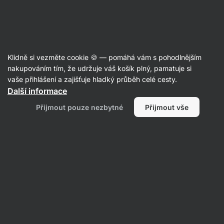
Aktin
Klidně si vezměte cookie 🍪 — pomáhá vám s pohodlnějším
nakupováním tím, že udržuje váš košík plný, pamatuje si
Natalie Hrdá
vaše přihlášení a zajišťuje hladký průběh celé cesty.
Máma, která vaří ráda zdravě, chutně a rychle!
Další informace
Pro sebe bez masa a bez lepku. Pro Tea zatím
Přijmout pouze nezbytné
Přijmout vše
bez soli a cukru. V seznamech najdete ty nej
produkty, které mi život v kuchyni i mimo ni
usnadňují.
Vše
Recenze
Recenze