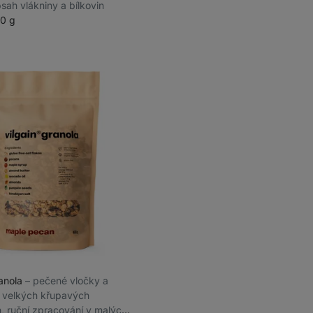
sah vlákniny a bílkovin
0 g
ranola
⁠–⁠ pečené vločky a
 velkých křupavých
h, ruční zpracování v malých