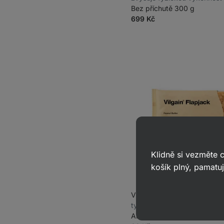
sobě jdoucích krátkodobýc
Bez příchutě 300 g
intervalech, doplněk stravy
699 Kč
Klidně si vezměte
košík plný, pamatuj
Vilgain Flapjack
⁠–⁠ měkká o
tyčinka s vysokým obsahem
Arašídové máslo 60 g