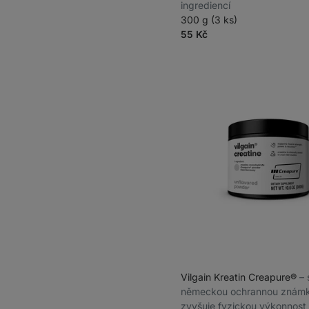
ingrediencí
300 g (3 ks)
55 Kč
Vilgain Kreatin Creapure®
⁠–⁠
německou ochrannou známk
zvyšuje fyzickou výkonnost 