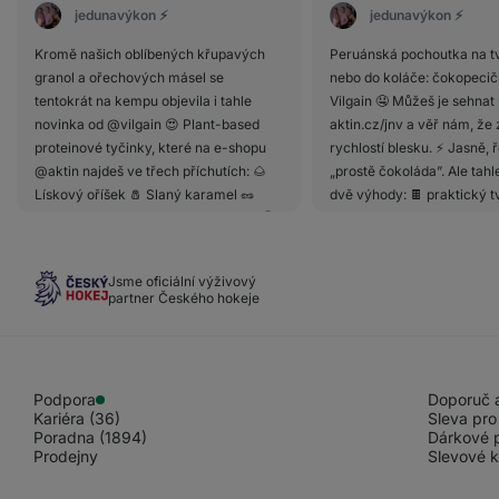
jedunavýkon ⚡️
jedunavýkon ⚡️
Kromě našich oblíbených křupavých
Peruánská pochoutka na t
granol a ořechových másel se
nebo do koláče: čokopecič
tentokrát na kempu objevila i tahle
Vilgain 🤤 Můžeš je sehnat
novinka od @vilgain 😍 Plant-based
aktin.cz/jnv a věř nám, že 
proteinové tyčinky, které na e-shopu
rychlostí blesku. ⚡️ Jasně, 
@aktin najdeš ve třech příchutích: 🌰
„prostě čokoláda”. Ale tah
Lískový oříšek 🧂 Slaný karamel 🥜
dvě výhody: 🍫 praktický t
Arašídové máslo (náš osobní favorit 🤭)
🍫 skvělé složení – jen ka
Děkujeme @aktin , že i tentokrát
a cukr NEjedná se o vysok
poskytl holkám na kemp extra dávku
hořkou čokoládu – obsah 
Jsme oficiální výživový
energie a hromadu dárečků. 💜
sušiny je nejméně 60 %. Mi
partner Českého hokeje
#spolupráce
hořké příchutě tak možná
vytržení, ale i tak doporu
pecičky vyzkoušet. 😋 Neo
žádné přidané látky jako só
Podpora
Doporuč a
nebo extrakt z vanilky. Cu
Kariéra (36)
Sleva pro
jediného parťáka kakaové
Poradna (1894)
Dárkové 
pecičkách se rozhodně nem
Prodejny
Slevové 
Není žádným zabijákem a 
na skladbě celého tvého jíd