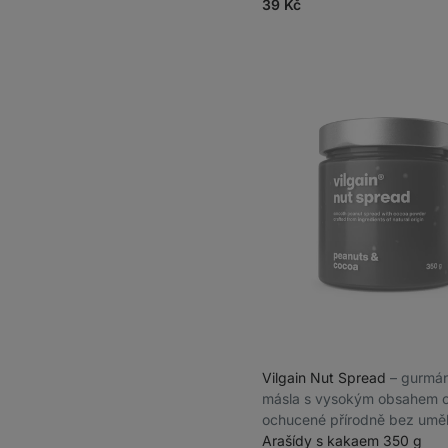
39 Kč
Vilgain Nut Spread
⁠–⁠ gurm
másla s vysokým obsahem o
ochucené přírodně bez umě
sladidel
Arašídy s kakaem 350 g