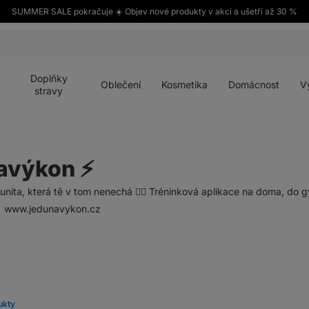
SUMMER SALE pokračuje ☀️ Objev nové produkty v akci a ušetři až 30 %
Otevřít
Otevřít
Otevřít
Otevřít
Otevří
menu
menu
menu
menu
menu
Doplňky
Oblečení
Kosmetika
Domácnost
V
stravy
avýkon ⚡️
ta, která tě v tom nenechá 👯‍♀️ Tréninková aplikace na doma, do g
 www.jedunavykon.cz
ukty