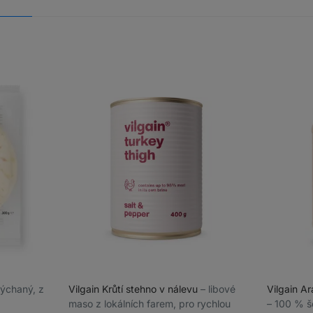
adýchaný, z
Vilgain Krůtí stehno v nálevu
⁠–⁠ libové
Vilgain A
maso z lokálních farem, pro rychlou
⁠–⁠ 100 % 