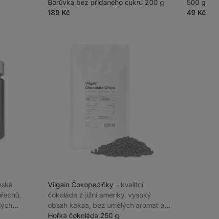
Borůvka bez přidaného cukru 200 g
500 g
189 Kč
49 Kč
ánská
Vilgain Čokopecičky
⁠–⁠ kvalitní
řechů,
čokoláda z jižní ameriky, vysoký
lých
obsah kakaa, bez umělých aromat a
leštících látek
Hořká čokoláda 250 g