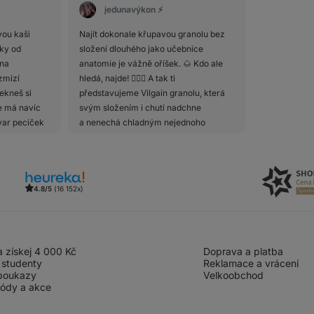
jedunavýkon ⚡️
vou kaši
Najít dokonale křupavou granolu bez
ky od
složení dlouhého jako učebnice
 na
anatomie je vážně oříšek. 🌰 Kdo ale
zmizí
hledá, najde! 🕵🏻‍♀️ A tak ti
řekneš si
představujeme Vilgain granolu, která
le má navíc
svým složením i chutí nadchne
var peciček
a nenechá chladným nejednoho
kaová hmota
milovníka křupavých dobrot. Koupit si ji
oprocentní
můžeš na e-shopu @aktin, kde ji
kakaové
najdeš ve variantách: 🥣 javorový sirup
lovníci silně
a pekany 🥣 kešu, brusinky a mák 🥣
4.8/5
(16 152x)
 nebudou u
ultimátní čokoláda 🥣 skořice Když se
čujeme
mrkneš na nutriční hodnoty téhle
bsahují
granolové královny, zjistíš, že na 100 g
jový lecitin
obsahuje v průměru 510 kcal
 získej 4 000 Kč
Doprava a platba
kru jako
s největším poměrem sacharidů (45 g)
 studenty
Reklamace a vrácení
 hmoty v
následovaných tuky (30 g) a
poukazy
Velkoobchod
usíš bát.
bílkovinami (11 g). ☝🏻 Hlavním zdrojem
kódy a akce
vždy záleží
sacharidů jsou bezlepkové ovesné
elníčku. To
vločky obsahující ve vyšší míře