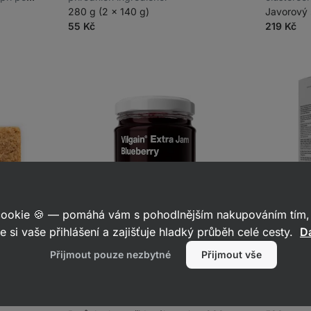
h
280 g (2 x 140 g)
šaržích p
Javorový 
55 Kč
219 Kč
 cookie 🍪 — pomáhá vám s pohodlnějším nakupováním tím, 
e si vaše přihlášení a zajišťuje hladký průběh celé cesty.
Da
Přijmout pouze nezbytné
Přijmout vše
vesná
Vilgain Extra Fruit Spread
⁠–⁠ ručně
Vilgain M
 vlákniny
zpracovaná 100% ovocná
⁠–⁠ celozr
pomazánka, bez konzervantů
nejnadých