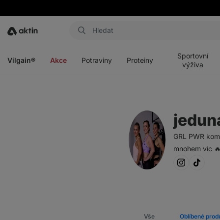
Aktin
Otevřít
Otevřít
Otevřít
Otevřít
menu
menu
menu
menu
Sportovní
Vilgain®
Akce
Potraviny
Proteiny
výživa
jedun
GRL PWR komuni
mnohem víc 
Vše
Oblíbené prod