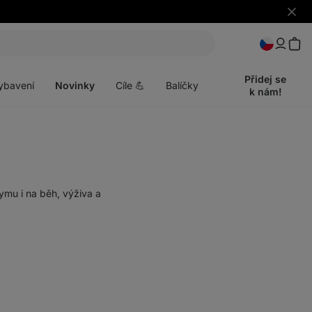
Skrýt
upozo
t
Otevřít
menu
Přidej se
ybavení
Novinky
Cíle 💪
Balíčky
k nám!
ymu i na běh, výživa a