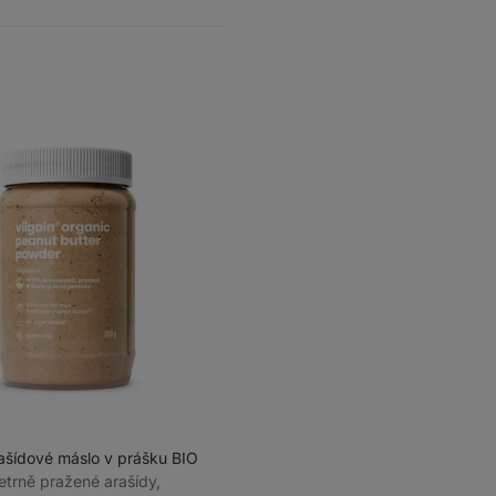
rašídové máslo v prášku BIO
šetrně pražené arašídy,