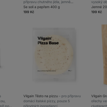
přípravu chutného jídla, jemně
vysoký ob
dochuceno
Se solí a pepřem 400 g
Jemné 20
199 Kč
199 Kč
 s
Vilgain Těsto na pizzu
⁠–⁠ pro přípravu
Vilgain G
ou,
domácí italské pizzy, pouze 5
ořechy ve
při po
přírodních ingrediencí
clusterec