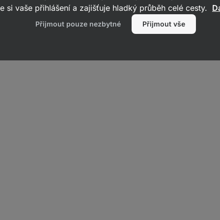
oření
Bylinky
Skořice
e si vaše přihlášení a zajišťuje hladký průběh celé cesty.
Da
Přijmout pouze nezbytné
Přijmout vše