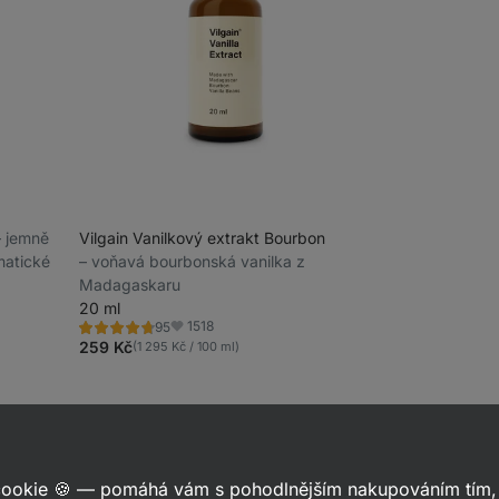
–⁠ jemně
Vilgain Vanilkový extrakt Bourbon
matické
⁠–⁠ voňavá bourbonská vanilka z
Madagaskaru
20 ml
1518
95
Hodnocení
Oblíbené
4.7/5,
259 Kč
(1 295 Kč / 100 ml)
95
recenzí
zajímat
 cookie 🍪 — pomáhá vám s pohodlnějším nakupováním tím, 