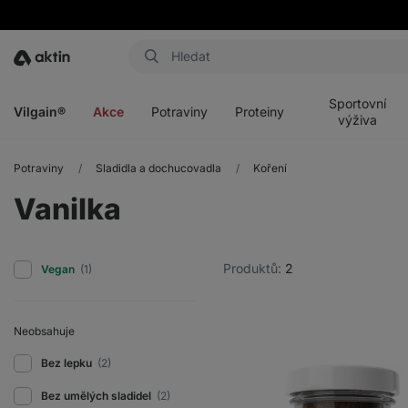
Aktin
Otevřít
Otevřít
Otevřít
Otevřít
menu
menu
menu
menu
Sportovní
Vilgain®
Akce
Potraviny
Proteiny
výživa
Potraviny
Sladidla a dochucovadla
Koření
Vanilka
Produktů:
2
Vegan
(1)
Neobsahuje
Bez lepku
(2)
Bez umělých sladidel
(2)