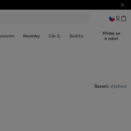
Skrýt
upozo
t
Otevřít
menu
Přidej se
ybavení
Novinky
Cíle 💪
Balíčky
k nám!
Řazení
:
Výchozí