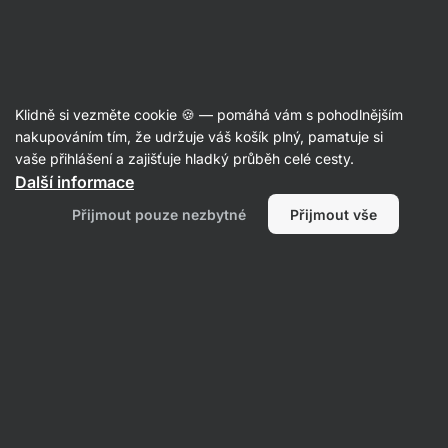
42:13:40
SUMMER SALE ⏰ Poslední šance ušetřit až 30 %
Skrýt
upozornění
Aktin
Klidně si vezměte cookie 🍪 — pomáhá vám s pohodlnějším
Omáčky
nakupováním tím, že udržuje váš košík plný, pamatuje si
vaše přihlášení a zajišťuje hladký průběh celé cesty.
Vilgain
Barbecue omáčka
⁠–⁠ z čerstvých rajčat
Další informace
z Provence, kouřová chuť z uzené papriky, bez
Přijmout pouze nezbytné
Přijmout vše
konzervantů a umělých aromat
Přečíst 24 recenzí
hodnocení
37