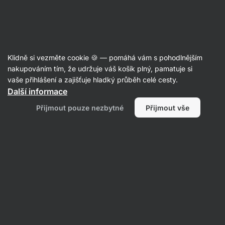
21:13:13
SUMMER SALE ⏰ Poslední šance ušetřit až 30 %
Skrýt
upozornění
Aktin
Klidně si vezměte cookie 🍪 — pomáhá vám s pohodlnějším
nakupováním tím, že udržuje váš košík plný, pamatuje si
vaše přihlášení a zajišťuje hladký průběh celé cesty.
Produkt již není v prodeji
Další informace
Vilgain Effortless Racer Back Bra
Přijmout pouze nezbytné
Přijmout vše
Oblíbené alternativy