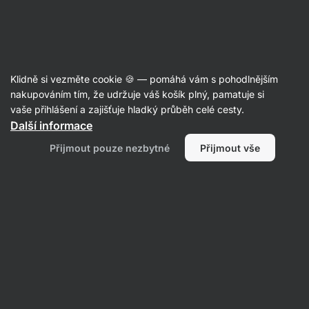
SUMMER SALE ☀️ Objev nové produkty v akci a ušetři až 30 %
Skrýt
upozornění
Aktin
Klidně si vezměte cookie 🍪 — pomáhá vám s pohodlnějším
Energetické tyčinky
nakupováním tím, že udržuje váš košík plný, pamatuje si
vaše přihlášení a zajišťuje hladký průběh celé cesty.
Vilgain
Energy Bar
⁠–⁠ ovocná bezlepková
Další informace
tyčinka, pouze ze 4 přírodních surovin, zdroj
Přijmout pouze nezbytné
Přijmout vše
vlákniny
Přečíst 53 recenzí
hodnocení
213