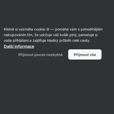
Aktin
Granola
Klidně si vezměte cookie 🍪 — pomáhá vám s pohodlnějším
Vilgain
Granola Chips - recenze
nakupováním tím, že udržuje váš košík plný, pamatuje si
vaše přihlášení a zajišťuje hladký průběh celé cesty.
Další informace
Zpět do karty produktu
Přijmout pouze nezbytné
Přijmout vše
Napsat recenzi
Průměrné
4,4
hodnocení