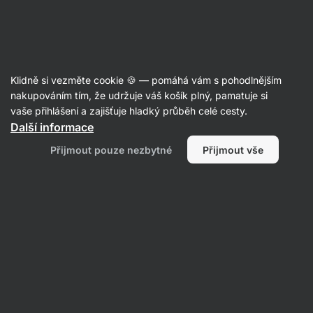
Aktin
Superpotraviny
Klidně si vezměte cookie 🍪 — pomáhá vám s pohodlnějším
Vilgain
Immunity Booster
nakupováním tím, že udržuje váš košík plný, pamatuje si
vaše přihlášení a zajišťuje hladký průběh celé cesty.
Další informace
Zpět do karty produktu
Přijmout pouze nezbytné
Přijmout vše
Dotazy
Položit dotaz
19