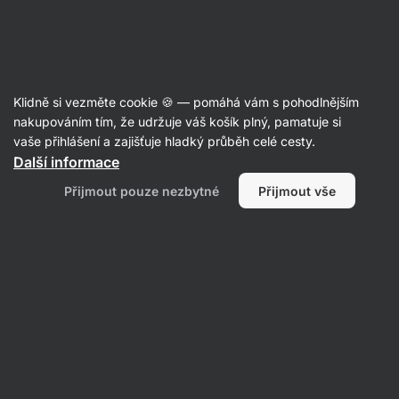
29:31:33
SUMMER SALE ⏰ Poslední šance ušetřit až 30 %
Skrýt
upozornění
Aktin
Klidně si vezměte cookie 🍪 — pomáhá vám s pohodlnějším
Intra-workouty
nakupováním tím, že udržuje váš košík plný, pamatuje si
vaše přihlášení a zajišťuje hladký průběh celé cesty.
Vilgain
Intra Workout
⁠–⁠ nápoj se sacharidy,
Další informace
elektrolyty a kofeinem pro déletrvající zátěž,
Přijmout pouze nezbytné
Přijmout vše
doplněk stravy
Přečíst 13 recenzí
Zobrazit 3 dotazy
hodnocení
59