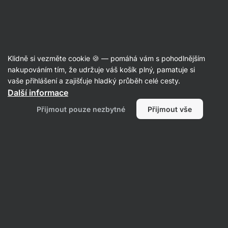
Aktin
Lněná semínka
Klidně si vezměte cookie 🍪 — pomáhá vám s pohodlnějším
Vilgain
Lněná semínka - recenze
nakupováním tím, že udržuje váš košík plný, pamatuje si
vaše přihlášení a zajišťuje hladký průběh celé cesty.
Další informace
Zpět do karty produktu
Přijmout pouze nezbytné
Přijmout vše
Napsat recenzi
Průměrné
5
hodnocen