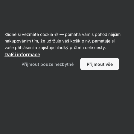
Aktin
Trička, tílka
Klidně si vezměte cookie 🍪 — pomáhá vám s pohodlnějším
Vilgain
Mask Badge Tee
nakupováním tím, že udržuje váš košík plný, pamatuje si
vaše přihlášení a zajišťuje hladký průběh celé cesty.
Další informace
Zpět do karty produktu
Přijmout pouze nezbytné
Přijmout vše
Dotazy
Položit dotaz
5