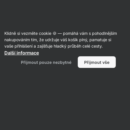
16:11:20
SUMMER SALE ⏰ Poslední šance ušetřit až 30 %
Skrýt
upozornění
Aktin
Klidně si vezměte cookie 🍪 — pomáhá vám s pohodlnějším
Mořská sůl
nakupováním tím, že udržuje váš košík plný, pamatuje si
vaše přihlášení a zajišťuje hladký průběh celé cesty.
Vilgain
Mořská sůl
⁠–⁠ delikátní chuť,
Další informace
nerafinovaná, z chráněné oblasti v Řecku
Přijmout pouze nezbytné
Přijmout vše
Přečíst 8 recenzí
Zobrazit 2 dotazy
hodnocení
90
Zobrazit