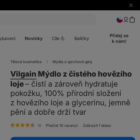
Skrýt
upozo
t
Otevřít
menu
Přidej se
ybavení
Novinky
Cíle 💪
Balíčky
k nám!
Tělová kosmetika
Mýdla a sprchové gely
Vilgain
Mýdlo z čistého hovězího
loje
⁠–⁠ čistí a zároveň hydratuje
pokožku, 100% přírodní složení
z hovězího loje a glycerinu, jemně
pění a dobře drží tvar
hodnocení
19
Přečíst 10 recenzí
Zobrazit 1 dotaz