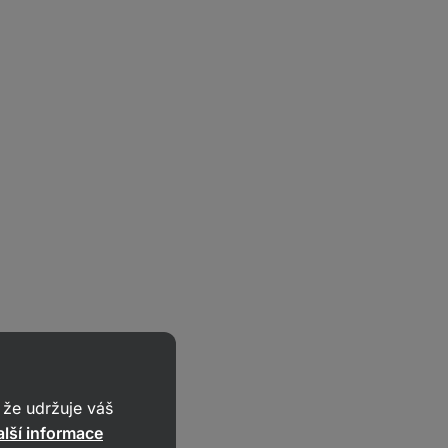
že udržuje váš
lší informace