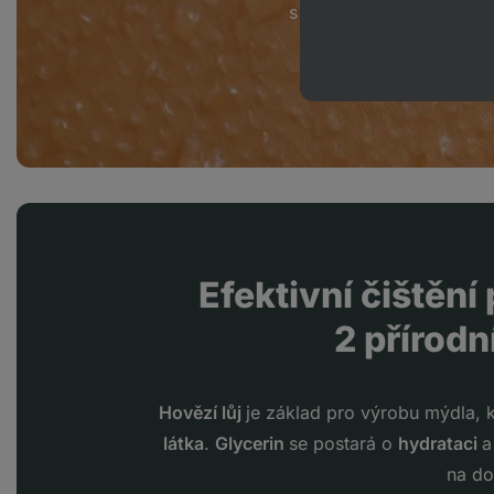
s kožním mazem
pokožk
Efektivní čištěn
2 přírodn
Hovězí lůj
je základ pro výrobu mýdla, k
látka
.
Glycerin
se postará o
hydrataci
a
na do