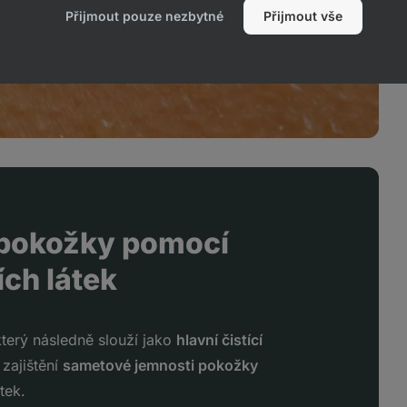
u vyživují do hloubky
.
Přijmout pouze nezbytné
Přijmout vše
í pokožky pomocí
ích látek
terý následně slouží jako
hlavní čistící
 zajištění
sametové jemnosti pokožky
tek.