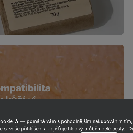
mpatibilita
u kůží ✅
z umělých aditiv,
s obsahem vitaminů
 cookie 🍪 — pomáhá vám s pohodlnějším nakupováním tím, 
teré díky své strukturální podobnosti
e si vaše přihlášení a zajišťuje hladký průběh celé cesty.
Da