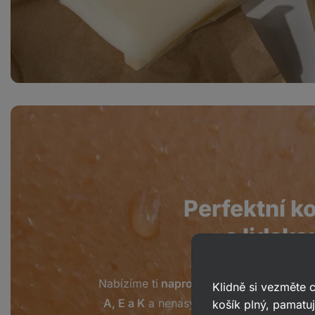
Perfektní ko
s lidsko
Nabízíme ti
naprosto čisté BIO složení
be
Klidně si vezměte
A, E a K
a nenasycené mastné kyseliny, k
košík plný, pamatuj