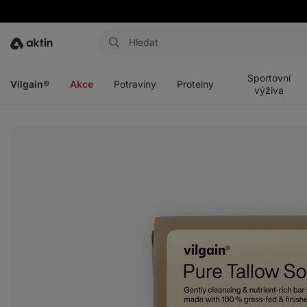
Aktin
Otevřít
Otevřít
Otevřít
Otevřít
menu
menu
menu
menu
Sportovní
Vilgain®
Akce
Potraviny
Proteiny
výživa