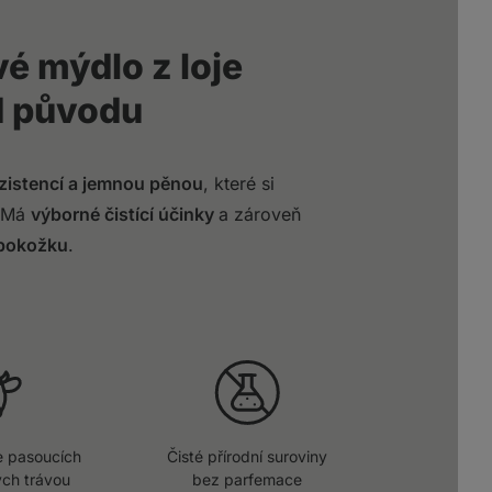
vé mýdlo z loje
d původu
istencí a jemnou pěnou
, které si
. Má
výborné čistící účinky
a zároveň
 pokožku
.
se pasoucích
Čisté přírodní suroviny
ch trávou
bez parfemace