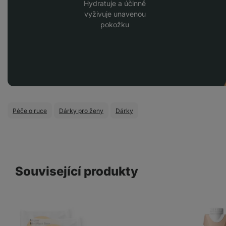
Hydratuje a účinně
vyživuje unavenou
pokožku
Péče o ruce
Dárky pro ženy
Dárky
Související produkty