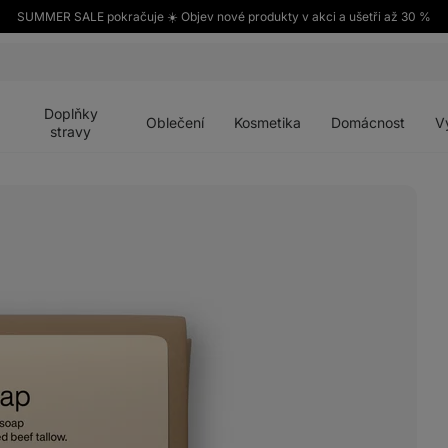
SUMMER SALE pokračuje ☀️ Objev nové produkty v akci a ušetři až 30 %
Otevřít
Otevřít
Otevřít
Otevřít
Otevří
menu
menu
menu
menu
menu
Doplňky
Oblečení
Kosmetika
Domácnost
V
stravy