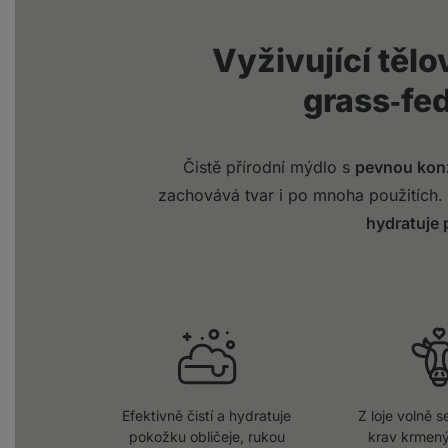
Vyživující tělo
grass‑fe
Čistě přírodní mýdlo s
pevnou konz
zachovává tvar i po mnoha použitích
hydratuje
Efektivně čistí a hydratuje
Z loje volně 
pokožku obličeje, rukou
krav krmený