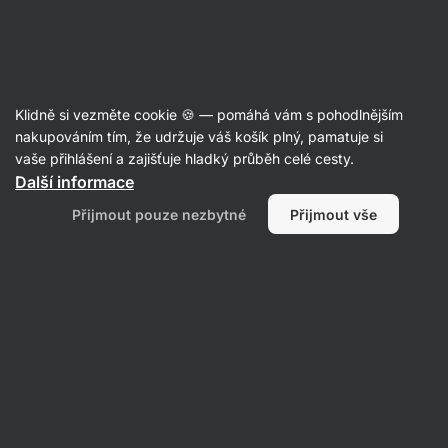
24:54:30
SUMMER SALE ⏰ Poslední šance ušetřit až 30 %
Skrýt
upozornění
Aktin
Klidně si vezměte cookie 🍪 — pomáhá vám s pohodlnějším
Raw tyčinky
nakupováním tím, že udržuje váš košík plný, pamatuje si
vaše přihlášení a zajišťuje hladký průběh celé cesty.
Vilgain
Oat Bar BIO
⁠–⁠ bezlepková tyčinka
Další informace
s měkkou a vláčnou strukturou, více než 30 %
Přijmout pouze nezbytné
Přijmout vše
oříšků, zdroj vlákniny, bez konzervantů
Přečíst 80 recenzí
Zobrazit 2 dotazy
hodnocení
266