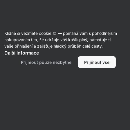
10:58:12
SUMMER SALE ⏰ Poslední šance ušetřit až 30 %
Skrýt
upozornění
Aktin
Klidně si vezměte cookie 🍪 — pomáhá vám s pohodlnějším
Prací gely
nakupováním tím, že udržuje váš košík plný, pamatuje si
vaše přihlášení a zajišťuje hladký průběh celé cesty.
Vilgain
Prací gel
⁠–⁠ eco, vegan, až 20 pracích
Další informace
dávek, na bílé i barevné prádlo
Přijmout pouze nezbytné
Přijmout vše
Přečíst 23 recenzí
Zobrazit 5 dotazů
hodnocení
64
Zobrazit