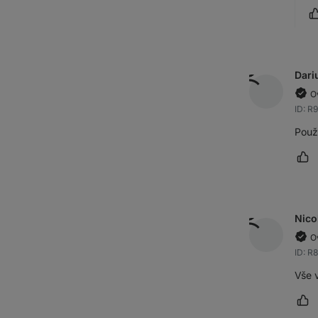
Dari
O
ID: R
Použ
Oz
Nico
O
ID: 
Vše 
Oz