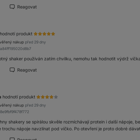
Reagovat
načit recenzi jako přínosnou
hodnotí produkt
věřený nákup
před 29 dny
aa84ff195020d8b7
tný shaker používán zatím chvilku, nemohu tak hodnotit výdrž víčka
Reagovat
načit recenzi jako přínosnou
a
hodnotí produkt
věřený nákup
před 29 dny
98e9fbf9f478f772
hny shakery se spirálou skvěle rozmíchávají protein i další nápoje, 
 trochu nápoje navzlínat pod víčko. Po otevření je proto dobré dáva
Reagovat