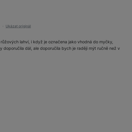
a
Ukázat originál
●
 z růžových lahví, i když je označena jako vhodná do myčky,
 doporučila dál, ale doporučila bych je raději mýt ručně než v