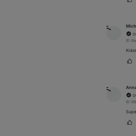
Oz
Mich
O
ID: R
Krás
Oz
Ann
O
ID: 
Super
Oz