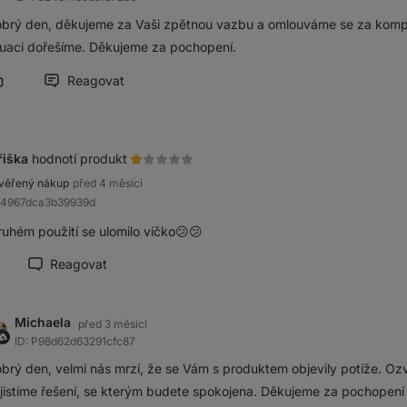
brý den, děkujeme za Vaši zpětnou vazbu a omlouváme se za kompli
tuaci dořešíme. Děkujeme za pochopení.
Reagovat
Označit příspěvek jako přínosný
řiška
hodnotí produkt
věřený nákup
před 4 měsíci
94967dca3b39939d
ruhém použití se ulomilo víčko😕😕
Reagovat
načit recenzi jako přínosnou
Michaela
před 3 měsíci
ID: P98d62d63291cfc87
brý den, velmi nás mrzí, že se Vám s produktem objevily potíže. O
jistíme řešení, se kterým budete spokojena. Děkujeme za pochopení