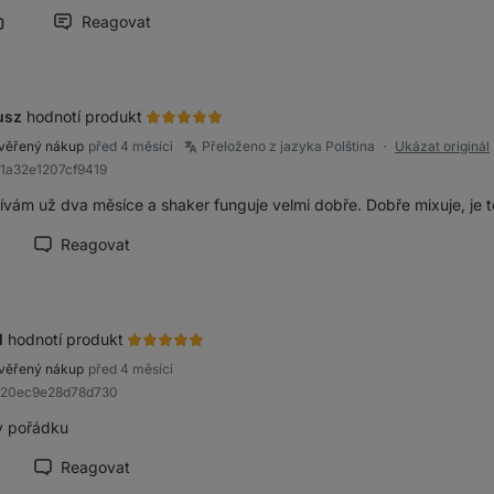
Reagovat
Označit příspěvek jako přínosný
usz
hodnotí produkt
věřený nákup
před 4 měsíci
Přeloženo z jazyka Polština
Ukázat originál
●
91a32e1207cf9419
ívám už dva měsíce a shaker funguje velmi dobře. Dobře mixuje, je t
Reagovat
načit recenzi jako přínosnou
l
hodnotí produkt
věřený nákup
před 4 měsíci
R820ec9e28d78d730
v pořádku
Reagovat
načit recenzi jako přínosnou