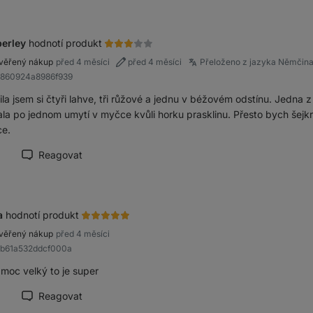
erley
hodnotí produkt
věřený nákup
před 4 měsíci
před 4 měsíci
Přeloženo z jazyka Němčin
b860924a8986f939
ila jsem si čtyři lahve, tři růžové a jednu v béžovém odstínu. Jedna
la po jednom umytí v myčce kvůli horku prasklinu. Přesto bych šejkry
e.
Reagovat
načit recenzi jako přínosnou
a
hodnotí produkt
věřený nákup
před 4 měsíci
8b61a532ddcf000a
 moc velký to je super
Reagovat
načit recenzi jako přínosnou