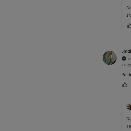
Do
si
Jind
O
ID: R
Po d
Oz
Do
za