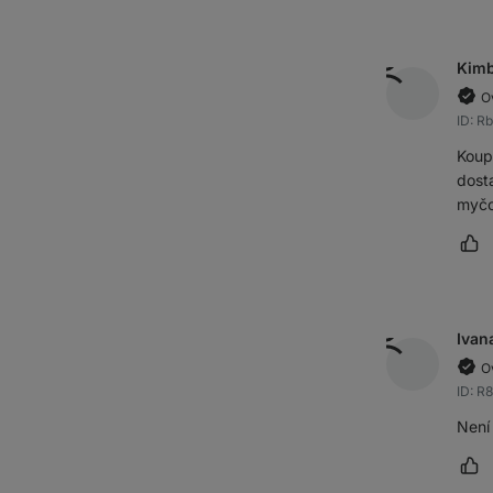
Kimb
O
ID: R
Koup
dosta
myčc
Oz
Ivan
O
ID: R
Není
Oz