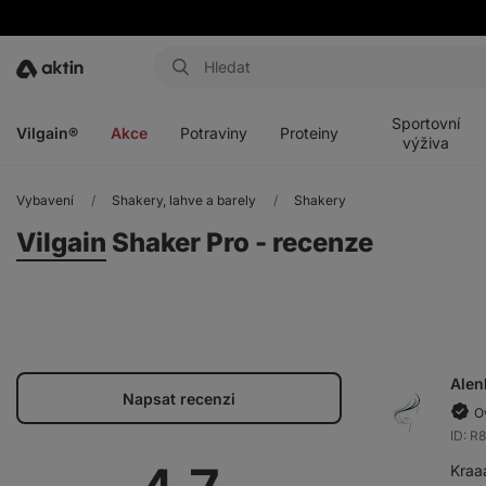
Aktin
Otevřít
Otevřít
Otevřít
Otevřít
menu
menu
menu
menu
Sportovní
Vilgain®
Akce
Potraviny
Proteiny
výživa
Vybavení
Shakery, lahve a barely
Shakery
Vilgain
Shaker Pro - recenze
Alen
Napsat recenzi
O
ID: R
Kraa