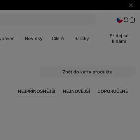
Skrýt
upozo
t
Otevřít
menu
Přidej se
ybavení
Novinky
Cíle 💪
Balíčky
k nám!
Zpět do karty produktu
NEJPŘÍNOSNĚJŠÍ
NEJNOVĚJŠÍ
DOPORUČENÉ