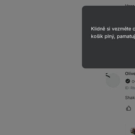
Vero
O
ID: R
Klidně si vezměte
Shak
košík plný, pamatuj
už je
Oz
Oliv
O
ID: R
Shake
Oz