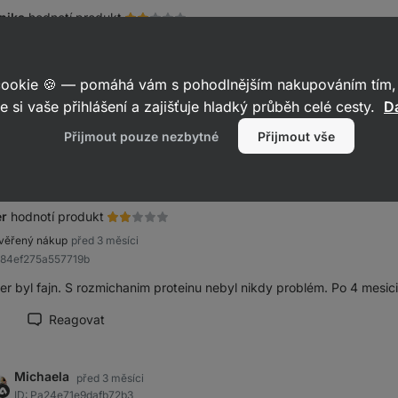
nika
hodnotí produkt
věřený nákup
před 3 měsíci
87441b7e3ffdfc23
 cookie 🍪 — pomáhá vám s pohodlnějším nakupováním tím, 
er jsem měla hodně ráda, skvěle se v něm rozmíchával protein. Bohuž
e si vaše přihlášení a zajišťuje hladký průběh celé cesty.
Da
 shaker nepoužitelný.
Přijmout pouze nezbytné
Přijmout vše
Reagovat
načit recenzi jako přínosnou
er
hodnotí produkt
věřený nákup
před 3 měsíci
b84ef275a557719b
r byl fajn. S rozmichanim proteinu nebyl nikdy problém. Po 4 mesicic
Reagovat
načit recenzi jako přínosnou
Michaela
před 3 měsíci
ID: Pa24e71e9dafb72b3