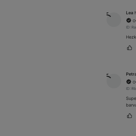
Lea
O
ID: R
Hezk
Oz
Petr
O
ID: R
Supe
barv
Oz