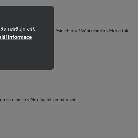
že udržuje váš
el se mi po pouhých 4.5 měsících používání ulomilo víčko a tak
lší informace
h se ulomilo víčko. Velmi jemný plast.