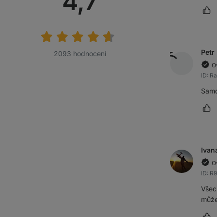
Průměrné
4,7
Oz
hodnocení:
Petr
2093 hodnocení
O
ID: R
Samo
Oz
Ivan
O
ID: R
Všec
může