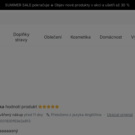
SUMMER SALE pokračuje ☀️ Objev nové produkty v akci a ušetři až 30 %
Otevřít
Otevřít
Otevřít
Otevřít
Otevří
menu
menu
menu
menu
menu
Doplňky
Oblečení
Kosmetika
Domácnost
V
stravy
ka
hodnotí produkt
věřený nákup
před 11 dny
Přeloženo z jazyka Angličtina
Ukázat originál
●
8001830f93e2a813
aaaaasný