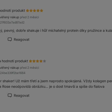
hodnotí produkt
věřený nákup
před 2 měsíci
a21f833a7ad87ad2
ý, pevný, dobře shakuje i hůř míchatelný protein díky pružince a ku
Reagovat
načit recenzi jako přínosnou
a
hodnotí produkt
věřený nákup
před 2 měsíci
b24be339f2be1684
r shaker! Už mám třetí a jsem naprosto spokojená. Vždy kolagen pe
a Rose neodpovídá obrázku... je o dost tmavší a spíše do fialova
Reagovat
načit recenzi jako přínosnou