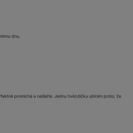
latému dnu.
rfektně promíchá a našlehá. Jednu hvězdičku ubírám proto, že