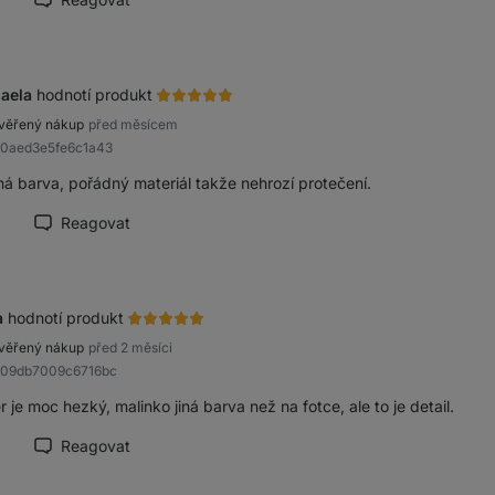
načit recenzi jako přínosnou
aela
hodnotí produkt
věřený nákup
před měsícem
a0aed3e5fe6c1a43
ná barva, pořádný materiál takže nehrozí protečení.
Reagovat
načit recenzi jako přínosnou
a
hodnotí produkt
věřený nákup
před 2 měsíci
R909db7009c6716bc
 je moc hezký, malinko jiná barva než na fotce, ale to je detail.
Reagovat
načit recenzi jako přínosnou