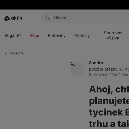
Aktin
Otevřít
Otevřít
Otevřít
Otevřít
menu
menu
menu
menu
Sportovní
Vilgain®
Akce
Potraviny
Proteiny
výživa
Poradna
Sandra
položila otázku
25. 0
ID: Qa02c4c271a13e19c
Ahoj, cht
planujet
tycinek 
trhu a t