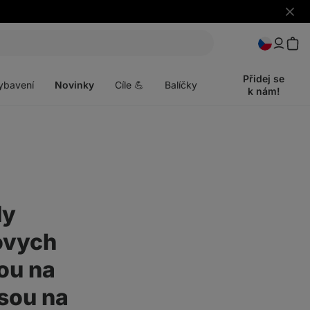
Skrýt
upozo
t
Otevřít
menu
Přidej se
ybavení
Novinky
Cíle 💪
Balíčky
k nám!
dy
ovych
sou na
jsou na