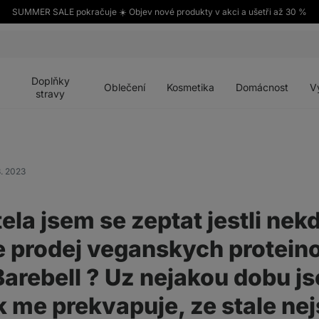
SUMMER SALE pokračuje ☀️ Objev nové produkty v akci a ušetři až 30 %
Otevřít
Otevřít
Otevřít
Otevřít
Otevří
menu
menu
menu
menu
menu
Doplňky
Oblečení
Kosmetika
Domácnost
V
stravy
3. 2023
ela jsem se zeptat jestli nek
e prodej veganskych protein
Barebell ? Uz nejakou dobu j
ak me prekvapuje, ze stale ne