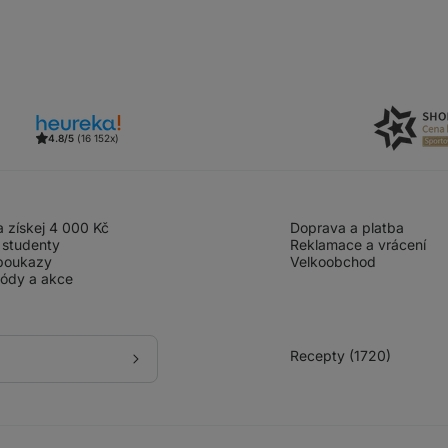
4.8/5
(16 152x)
 získej 4 000 Kč
Doprava a platba
 studenty
Reklamace a vrácení
poukazy
Velkoobchod
kódy a akce
Recepty (1720)
Přihlásit
se
k
odběru