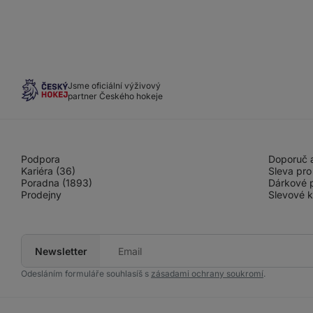
Jsme oficiální výživový
partner Českého hokeje
Podpora
Doporuč a
Kariéra (36)
Sleva pro
Poradna (1893)
Dárkové 
Prodejny
Slevové 
Newsletter
Tvůj
e-
mail
Odesláním formuláře souhlasíš s
zásadami ochrany soukromí
.