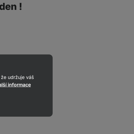
 den !
že udržuje váš
lší informace
inky, kde se