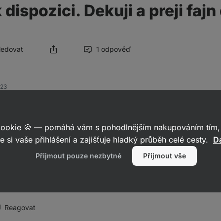
dispozici. Dekuji a preji fajn
Sledovat
1 odpověď
023
 cookie 🍪 — pomáhá vám s pohodlnějším nakupováním tím, 
t.
e si vaše přihlášení a zajišťuje hladký průběh celé cesty.
Da
da produkt doplníme do našeho sortimentu. Určitě sledujte naše nov
Přijmout pouze nezbytné
Přijmout vše
 :).
Reagovat