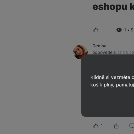
eshopu k 
1 • 
Denisa
odpověděla
27. 03. 2
ID: Abc2ca3a39d1a63f5
Dobrý den,
Klidně si vezměte
děkujeme za podmě
košík plný, pamatuj
Rádi se zamyslíme, z
možná tyčinky objeví
Pěkný den.
1