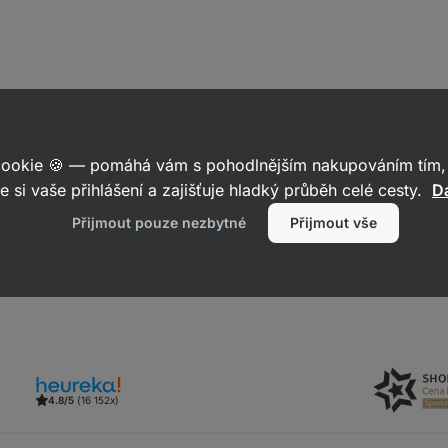
umím otázce, po čem se zotavujete. Položte prosím dotaz ještě jed
 cookie 🍪 — pomáhá vám s pohodlnějším nakupováním tím, 
e si vaše přihlášení a zajišťuje hladký průběh celé cesty.
Da
Přijmout pouze nezbytné
Přijmout vše
Reagovat
4.8/5
(16 152x)