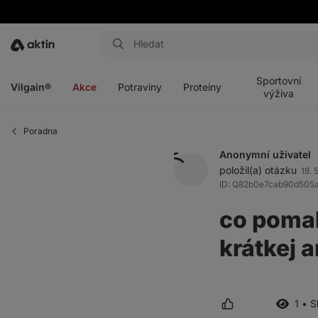
Aktin
Otevřít
Otevřít
Otevřít
Otevřít
menu
menu
menu
menu
Sportovní
Vilgain®
Akce
Potraviny
Proteiny
výživa
Poradna
Anonymní uživatel
položil(a) otázku
18. 5
ID: Q82b0e7cab90d505
co pomah
krátkej 
1 • 