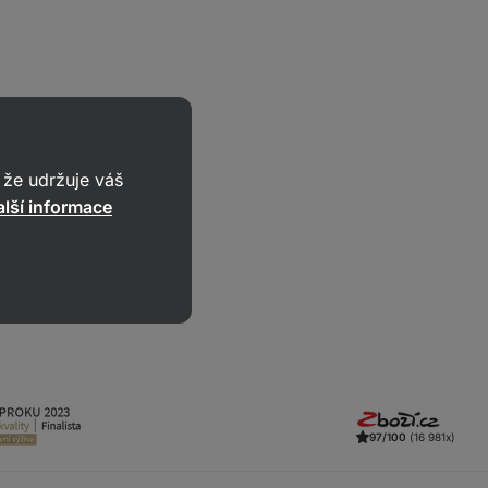
nou.
že udržuje váš
lší informace
97/100
(16 981x)