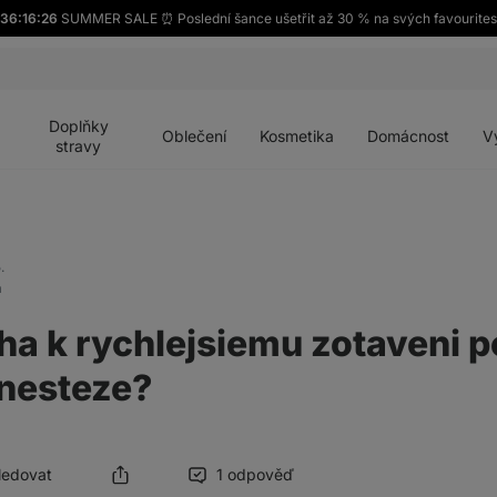
36:16:26
SUMMER SALE ⏰ Poslední šance ušetřit až 30 % na svých favourites
Otevřít
Otevřít
Otevřít
Otevřít
Otevří
menu
menu
menu
menu
menu
Doplňky
Oblečení
Kosmetika
Domácnost
V
stravy
.
a
a k rychlejsiemu zotaveni p
anesteze?
Sledovat
1 odpověď