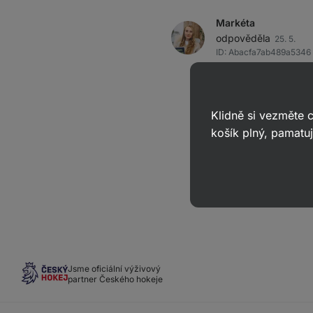
Markéta
odpověděla
25. 5.
ID: Abacfa7ab489a5346
Dobrý den,
Omuvám se, ale neroz
Klidně si vezměte
Děkuji za pochopení.
košík plný, pamatuj
Jsme oficiální výživový
partner Českého hokeje