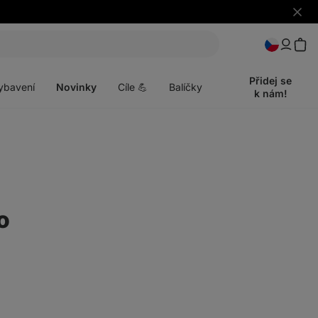
Skrýt
upozo
t
Otevřít
menu
Přidej se
ybavení
Novinky
Cíle 💪
Balíčky
k nám!
o