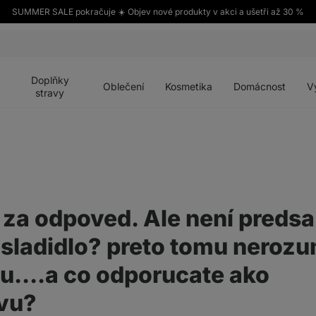
SUMMER SALE pokračuje ☀️ Objev nové produkty v akci a ušetři až 30 %
Otevřít
Otevřít
Otevřít
Otevřít
Otevří
menu
menu
menu
menu
menu
Doplňky
Oblečení
Kosmetika
Domácnost
V
stravy
za odpoved. Ale není predsa
 sladidlo? preto tomu neroz
u....a co odporucate ako
ivu?