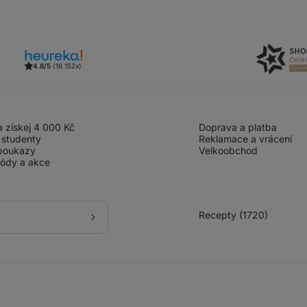
4.8/5
(16 152x)
 získej 4 000 Kč
Doprava a platba
 studenty
Reklamace a vrácení
poukazy
Velkoobchod
kódy a akce
Recepty (1720)
Přihlásit
se
k
odběru