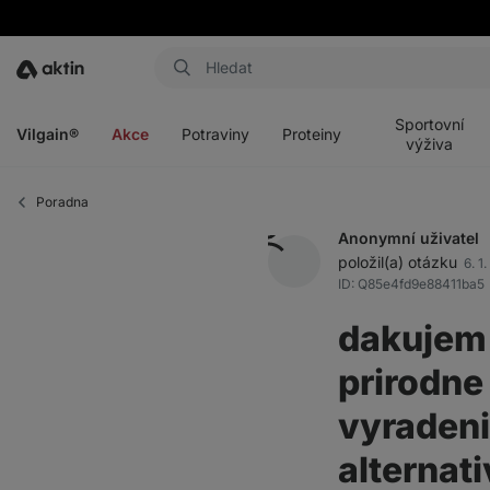
Aktin
Otevřít
Otevřít
Otevřít
Otevřít
menu
menu
menu
menu
Sportovní
Vilgain®
Akce
Potraviny
Proteiny
výživa
Poradna
Anonymní uživatel
položil(a) otázku
6. 1.
ID: Q85e4fd9e88411ba5
dakujem 
prirodne
vyradeni
alternat