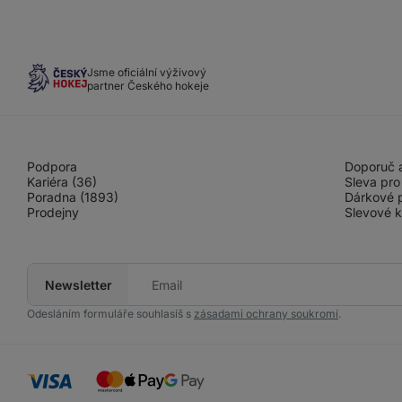
Jsme oficiální výživový
partner Českého hokeje
Podpora
Doporuč a
Kariéra (36)
Sleva pro
Poradna (1893)
Dárkové 
Prodejny
Slevové 
Newsletter
Tvůj
e-
mail
Odesláním formuláře souhlasíš s
zásadami ochrany soukromí
.