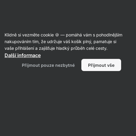
Aktin
Poradna
Klidně si vezměte cookie 🍪 — pomáhá vám s pohodlnějším
Karolína
nakupováním tím, že udržuje váš košík plný, pamatuje si
položila otázku
23. 10. 2024
vaše přihlášení a zajišťuje hladký průběh celé cesty.
ID: Q845275f955700c9f
Další informace
Dobrý den. Bude prosím znovu
Přijmout pouze nezbytné
Přijmout vše
naskladněn protein Mango Lassi ve
verzi 30g?
1 • Sledovat
1 odpověď
Petra
odpověděla
25. 10. 2024
ID: A815b8631d6ba0820