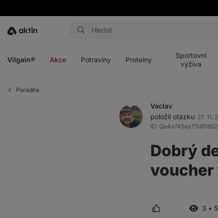
Aktin
Otevřít
Otevřít
Otevřít
Otevřít
menu
menu
menu
menu
Sportovní
Vilgain®
Akce
Potraviny
Proteiny
výživa
Poradna
Vaclav
položil otázku
27. 11.
ID: Qa4a745ea75d81662
Dobrý de
voucher 
3 • 