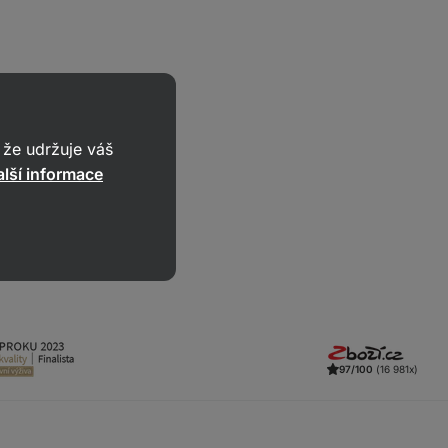
ačí sjet úplně
hodnotu, která
že udržuje váš
lší informace
97/100
(16 981x)