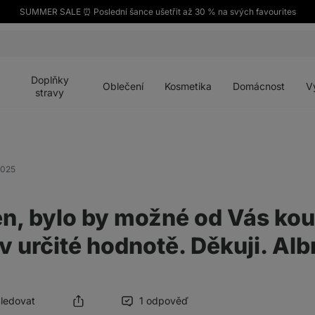
SUMMER SALE ⏰ Poslední šance ušetřit až 30 % na svých favourites
Otevřít
Otevřít
Otevřít
Otevřít
Otevří
menu
menu
menu
menu
menu
Doplňky
Oblečení
Kosmetika
Domácnost
V
stravy
 2025
n, bylo by možné od Vás kou
v určité hodnotě. Děkuji. Alb
Sledovat
1 odpověď