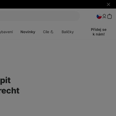
Skrýt
upozo
t
Otevřít
menu
Přidej se
ybavení
Novinky
Cíle 💪
Balíčky
k nám!
pit
recht