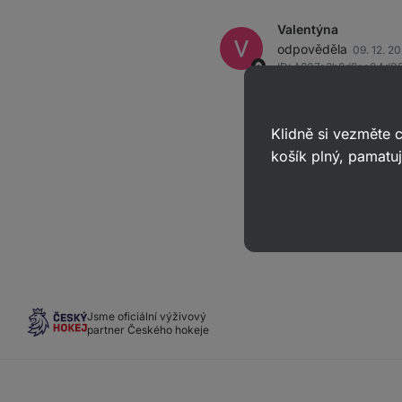
Valentýna
odpověděla
09. 12. 2
ID: A807e3b8d8ae04d0
Dobrý den, ano, dárk
dolů na stránce a kl
Klidně si vezměte
Vám vyhovuje. Přeje
košík plný, pamatuj
Jsme oficiální výživový
partner Českého hokeje