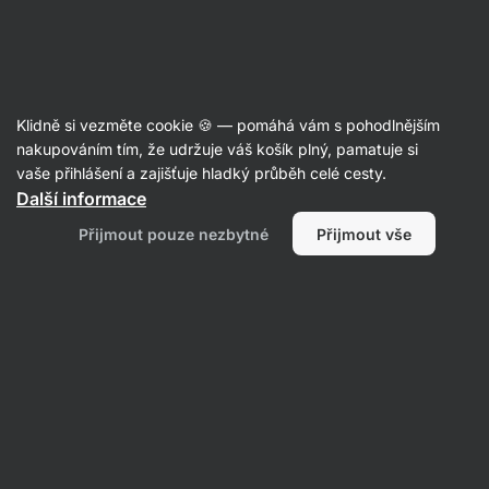
Aktin
Poradna
Klidně si vezměte cookie 🍪 — pomáhá vám s pohodlnějším
Kateřina
nakupováním tím, že udržuje váš košík plný, pamatuje si
položila otázku
11. 03. 2024
vaše přihlášení a zajišťuje hladký průběh celé cesty.
ID: Q8459073bd3d736d3
Další informace
Dobrý den, chci se zeptat jestli je
Přijmout pouze nezbytné
Přijmout vše
možné dárkový poukaz zakoupený
v Brně na prodejně použít na
objednávku online s doručením a
osobním vyzvednutím na
prodejně? Děkuji :)
1 • Sledovat
1 odpověď