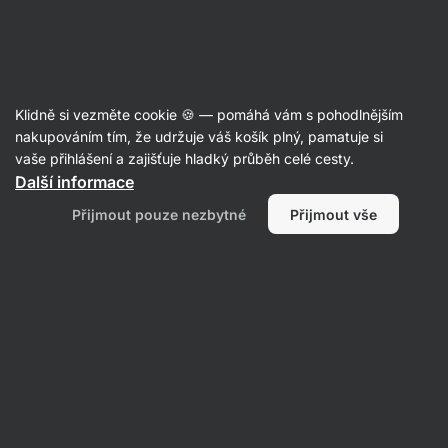
Aktin
Poradna
Klidně si vezměte cookie 🍪 — pomáhá vám s pohodlnějším
Anonymní uživatel
nakupováním tím, že udržuje váš košík plný, pamatuje si
položil(a) otázku
23. 08. 2022
vaše přihlášení a zajišťuje hladký průběh celé cesty.
ID: Q84a4af8df343649c
Další informace
dobry den, chtel bych se stat casti
Přijmout pouze nezbytné
Přijmout vše
vaseho aktin tymu a fotit s vami
obleceni, slysel jsem o castingu,
ale nevim kde mam fotky
zaslat...poradite mi? jakeho typu
fotky mam poslat? hezky den preji:)
1 • Sledovat
1 odpověď