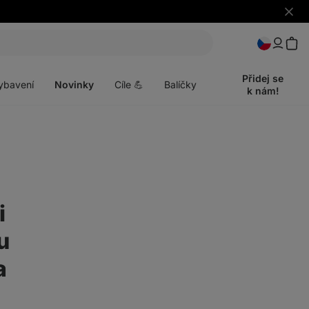
Skrýt
upozo
t
Otevřít
menu
Přidej se
ybavení
Novinky
Cíle 💪
Balíčky
k nám!
i
u
a