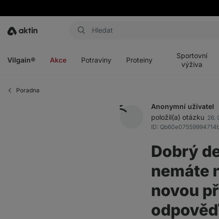
Aktin
Otevřít
Otevřít
Otevřít
Otevřít
menu
menu
menu
menu
Sportovní
Vilgain®
Akce
Potraviny
Proteiny
výživa
Poradna
Anonymní uživatel
položil(a) otázku
26. 
ID: Qb60e07559994714
Dobrý den
nemáte n
novou př
odpověď