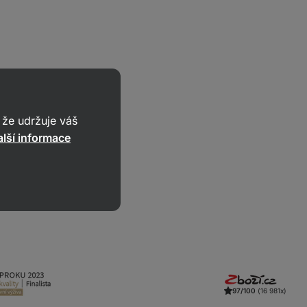
že udržuje váš
ovou příchuť.
lší informace
97/100
(16 981x)