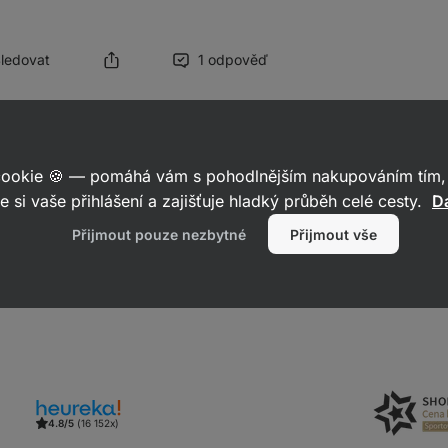
Sledovat
1 odpověď
025
 cookie 🍪 — pomáhá vám s pohodlnějším nakupováním tím, 
za Váš dotaz. Bohužel, v tuto chvíli nemáme v plánu žádnou další n
e si vaše přihlášení a zajišťuje hladký průběh celé cesty.
Da
ení.
Přijmout pouze nezbytné
Přijmout vše
Reagovat
4.8/5
(16 152x)