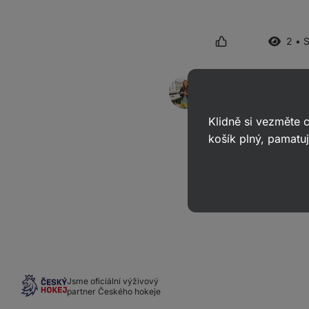
2 • 
Michaela
odpověděla
29. 08. 2
ID: Aa7fab11d755957aa
Klidně si vezměte
Dobrý den, děkujeme 
košík plný, pamatuj
Děkujeme za pochop
Jsme oficiální výživový
partner Českého hokeje