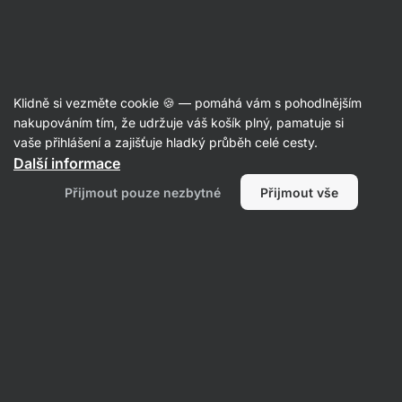
Aktin
Poradna
Klidně si vezměte cookie 🍪 — pomáhá vám s pohodlnějším
Kateřina
nakupováním tím, že udržuje váš košík plný, pamatuje si
položila otázku
29. 5.
vaše přihlášení a zajišťuje hladký průběh celé cesty.
ID: Q9e1b24e937c93995
Další informace
Dobrý den, je u vás možnost platit
Přijmout pouze nezbytné
Přijmout vše
qr kódem?
1 • Sledovat
1 odpověď
Michaela
odpověděla
7. 6.
ID: A9925a2a32a92602f
Dobrý den, děkujeme za Váš dotaz. Primárně tuto možnost